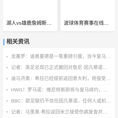
湖人vs雄鹿詹姆斯多少分
波球体育赛事在线直播
相关资讯
龙塞罗：迪奥曼德是一笔重磅引援，当今皇马坐拥世界独一档攻击线
记者：英足总现已正式撤回对詹尼·因凡蒂诺的支持
迪马济奥：希拉已经提前返回意大利，将接受物理治疗恢复肌肉伤势
HWG！罗马诺：维尼修斯即将与皇马续约，签下为期6年的全新合同
BBC：欧足联仍不信任因凡蒂诺，任何人或机构为他辩护都无济于事
记者：马里奥·希拉返回米兰接受伤病复查并继续康复工作