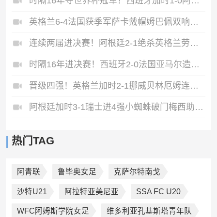
时隔16年夺世界杯冠军！西班牙加时1-0阿根廷费兰制胜恩佐染红
英格兰6-4法国获季军萨卡戴帽姆巴佩双响创纪录奥利塞2助+失良机
连续两届进决赛！阿根廷2-1绝杀英格兰劳塔罗恩佐破门梅西两助攻
时隔16年进决赛！西班牙2-0法国亚马尔造点奥亚萨瓦尔、波罗破门
晋级四强！英格兰加时2-1挪威贝林厄姆连场双响谢尔德鲁普破门
阿根廷加时3-1瑞士进4强小蜘蛛破门梅西助攻麦卡恩博洛假摔染红
热门TAG
阿青联
鲁毕奥女足
克萨尔特南戈
沙特U21
阿拉特亚美尼亚
SSA FC U20
WFC阿姆斯学院女足
维多利亚孔基斯塔青年队