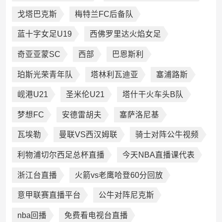
戈塔巴克斯
梅特兰FC后备队
蓝十字女足U19
西佛罗里达火焰女足
奇亚亚蒙SC
西部
巴恩斯利
珀斯光荣青年队
塔林利瓦迪亚
塞浦路斯
岘港U21
圣米伦U21
塔什干火车头B队
梦想FC
安德雷胡夫
塞萨洛尼基
瓦埃勒
曼联VS西汉姆联
骑士对阵公牛视频
利物浦切尔西足总杯直播
今天NBA直播课代表
浙江台直播
火箭vs老鹰哈登60分回放
意甲联赛直播平台
公牛对阵尼克斯
nba回播
免费看电视台直播