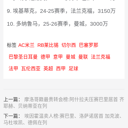
9. 埃基蒂克，24-25赛季，法兰克福，3150万
10. 多纳鲁马，25-26赛季，曼城，3000万
标签
AC米兰
RB莱比锡
切尔西
巴塞罗那
巴黎圣日耳曼
德甲
意甲
曼城
曼联
法兰克福
法甲
瓦伦西亚
英超
西甲
足球
上一篇：
摩洛哥籍最贵转会榜:阿什拉夫压赛巴里居首 齐
耶赫、贝纳蒂亚在列
下一篇：
埃因霍温卖人榜:赛巴里、洛萨诺居首 加克波、
马杜埃凯、德佩在列