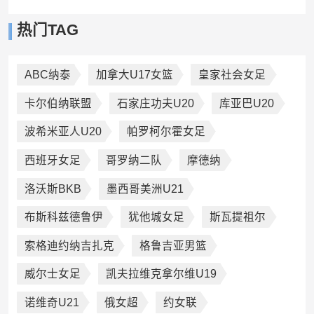
热门TAG
ABC纳泰
加拿大U17女篮
皇家社会女足
卡尔伯纳联盟
石家庄功夫U20
库亚巴U20
波希米亚人U20
帕罗柯尔霍女足
西班牙女足
哥罗纳二队
摩德纳
洛沃斯BKB
墨西哥美洲U21
布斯科兹德鲁伊
犹他城女足
斯瓦提祖尔
索格迪约纳吉扎克
格鲁吉亚男篮
威尔士女足
凯夫拉维克拿尔维U19
诺维奇U21
俄女超
约女联