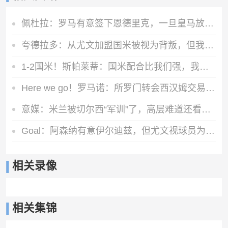
佩杜拉：罗马有意签下恩德里克，一旦皇马放行将直接加入争夺战
夸德拉多：从尤文加盟国米被视为背叛，但我失业必须寻找其他选择
1-2国米！斯帕莱蒂：国米配合比我们强，我们球员很棒 整体是关键
Here we go！罗马诺：所罗门转会西汉姆交易达成，总价达700万镑
意媒：米兰被切尔西“军训”了，高层难道还看不出阵容短板？
Goal：阿森纳有意伊尔迪兹，但尤文视球员为非卖品，除非天价购买
相关录像
相关集锦