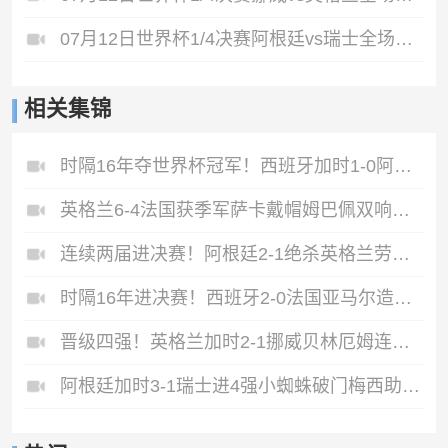
07月12日世界杯1/4决赛阿根廷vs瑞士全场录像
相关集锦
时隔16年夺世界杯冠军！西班牙加时1-0阿根廷费兰制胜恩佐染红
英格兰6-4法国获季军萨卡戴帽姆巴佩双响创纪录奥利塞2助+失良机
连续两届进决赛！阿根廷2-1绝杀英格兰劳塔罗恩佐破门梅西两助攻
时隔16年进决赛！西班牙2-0法国亚马尔造点奥亚萨瓦尔、波罗破门
晋级四强！英格兰加时2-1挪威贝林厄姆连场双响谢尔德鲁普破门
阿根廷加时3-1瑞士进4强小蜘蛛破门梅西助攻麦卡恩博洛假摔染红