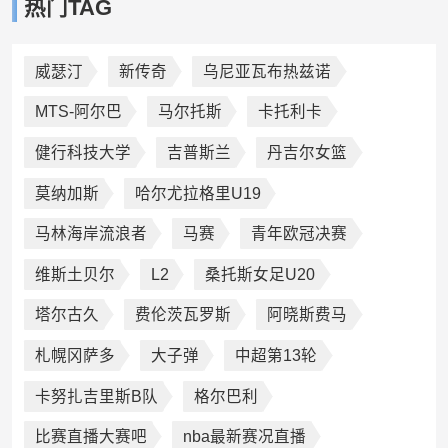
热门TAG
威瑟汀
新传奇
乌尼亚瓦布热兹诺
MTS-阿尔巴
马尔托斯
卡托利卡
健行科技大学
吉普斯兰
丹吉尔女篮
莫纳加斯
哈尔尤拉格里U19
马林海岸流浪者
马赛
青年欧冠决赛
维斯土贝尔
L2
桑托斯女足U20
塔尔古久
费伦茨瓦罗斯
阿晓斯费马
札幌冈萨多
大子弹
中超第13轮
卡努扎吉里斯B队
格尔巴利
比赛直播大赛吧
nba最新赛况直播