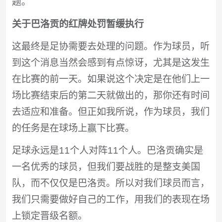
题。
关于巴洛贡的红牌处罚暂缓执行
这最终是足协需要去处理的问题。作为球员，听
到这个消息当然会感到有点惊讶，尤其是这发生
在比赛的前一天。如果说这个决定是在他们上一
场比赛结束后的第二天就做出的，那你还有时间
去适应和准备。但正如我所说，作为球员，我们
的任务是在球场上赢下比赛。
足球永远是11个人对阵11个人。巴洛贡确实是
一名优秀的球员，但我们要战胜的是整支美国
队，而不仅仅是巴洛贡。所以对我们球员而言，
我们只需要做好自己的工作，用我们的表现在场
上锁定晋级名额。