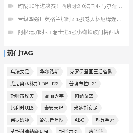
时隔16年进决赛！西班牙2-0法国亚马尔造点奥亚萨瓦尔、波罗破门
晋级四强！英格兰加时2-1挪威贝林厄姆连场双响谢尔德鲁普破门
阿根廷加时3-1瑞士进4强小蜘蛛破门梅西助攻麦卡恩博洛假摔染红
热门TAG
乌法女足
华尔路斯
克罗伊登国王后备队
尤尼奥科林斯LDB U22
普埃布拉U21
斯特雷库夫
高丽大学
帕纳瓦兹
比利时U18
泰安天贶
米纳斯女足
弗罗姆镇
路宾青年队
ABC
邦苏塞索
莫斯科迪纳摩女足
斯托尔桑
哈兰德