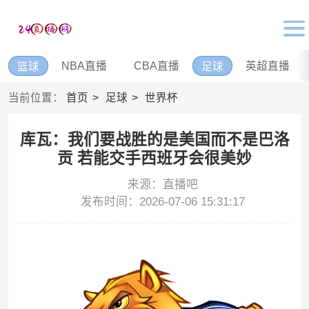
NBA直播
CBA直播
英超直播
篮球
足球
当前位置：
首页
足球
世界杯
库瓦：我们要战胜的是美国而不是巴洛
贡 若能交手西班牙会很美妙
来源：直播吧
发布时间：2026-07-06 15:31:17