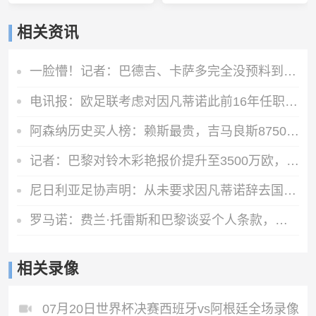
相关资讯
一脸懵！记者：巴德吉、卡萨多完全没预料到会被排除出季前赛名单
电讯报：欧足联考虑对因凡蒂诺此前16年任职期间行为展开调查
阿森纳历史买人榜：赖斯最贵，吉马良斯8750万欧第二，佩佩第三
记者：巴黎对铃木彩艳报价提升至3500万欧，但帕尔马尚未接受
尼日利亚足协声明：从未要求因凡蒂诺辞去国际足联主席职务
罗马诺：费兰·托雷斯和巴黎谈妥个人条款，后者将和巴萨展开谈判
相关录像
07月20日世界杯决赛西班牙vs阿根廷全场录像