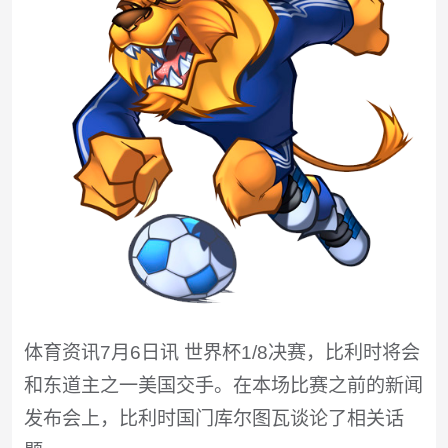
体育资讯7月6日讯 世界杯1/8决赛，比利时将会
和东道主之一美国交手。在本场比赛之前的新闻
发布会上，比利时国门库尔图瓦谈论了相关话