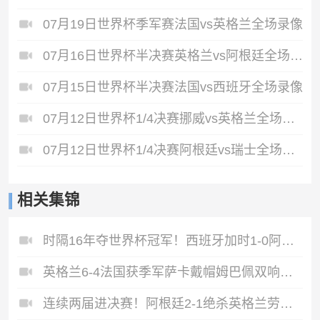
07月19日世界杯季军赛法国vs英格兰全场录像
07月16日世界杯半决赛英格兰vs阿根廷全场录像
07月15日世界杯半决赛法国vs西班牙全场录像
07月12日世界杯1/4决赛挪威vs英格兰全场录像
07月12日世界杯1/4决赛阿根廷vs瑞士全场录像
相关集锦
时隔16年夺世界杯冠军！西班牙加时1-0阿根廷费兰制胜恩佐染红
英格兰6-4法国获季军萨卡戴帽姆巴佩双响创纪录奥利塞2助+失良机
连续两届进决赛！阿根廷2-1绝杀英格兰劳塔罗恩佐破门梅西两助攻