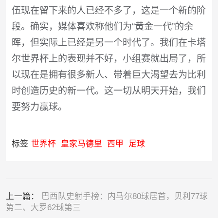
伍现在留下来的人已经不多了，这是一个新的阶
段。确实，媒体喜欢称他们为“黄金一代”的余
晖，但实际上已经是另一个时代了。我们在卡塔
尔世界杯上的表现并不好，小组赛就出局了，所
以现在是拥有很多新人、带着巨大渴望去为比利
时创造历史的新一代。这一切从明天开始，我们
要努力赢球。
标签
世界杯
皇家马德里
西甲
足球
上一篇：
巴西队史射手榜：内马尔80球居首，贝利77球
第二、大罗62球第三