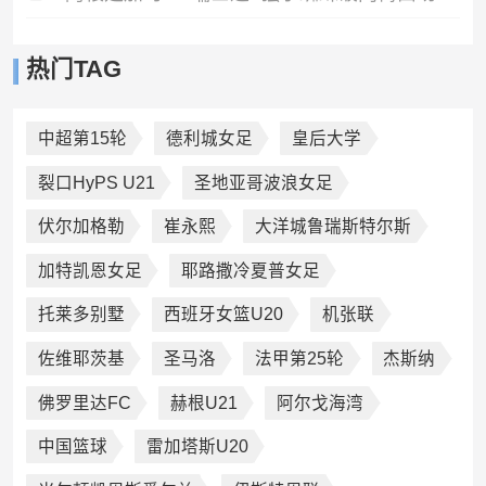
热门TAG
中超第15轮
德利城女足
皇后大学
裂口HyPS U21
圣地亚哥波浪女足
伏尔加格勒
崔永熙
大洋城鲁瑞斯特尔斯
加特凯恩女足
耶路撒冷夏普女足
托莱多别墅
西班牙女篮U20
机张联
佐维耶茨基
圣马洛
法甲第25轮
杰斯纳
佛罗里达FC
赫根U21
阿尔戈海湾
中国篮球
雷加塔斯U20