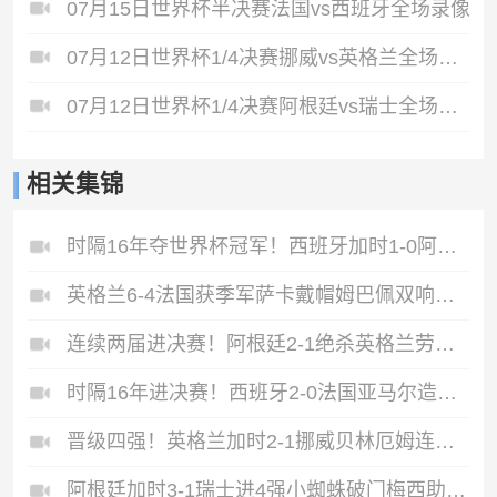
07月15日世界杯半决赛法国vs西班牙全场录像
07月12日世界杯1/4决赛挪威vs英格兰全场录像
07月12日世界杯1/4决赛阿根廷vs瑞士全场录像
相关集锦
时隔16年夺世界杯冠军！西班牙加时1-0阿根廷费兰制胜恩佐染红
英格兰6-4法国获季军萨卡戴帽姆巴佩双响创纪录奥利塞2助+失良机
连续两届进决赛！阿根廷2-1绝杀英格兰劳塔罗恩佐破门梅西两助攻
时隔16年进决赛！西班牙2-0法国亚马尔造点奥亚萨瓦尔、波罗破门
晋级四强！英格兰加时2-1挪威贝林厄姆连场双响谢尔德鲁普破门
阿根廷加时3-1瑞士进4强小蜘蛛破门梅西助攻麦卡恩博洛假摔染红