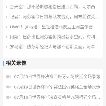
意天空：那不勒斯想租借巴迪亚西勒，切尔西希望有条件强制买断
记者：阿劳霍今日将与队友告别，周末前往英格兰租借加盟利物浦
HWG！罗马诺：皇社租借马赛后卫阿盖尔德达协议，买断费1100万欧
阿斯：巴萨出租阿劳霍将腾出薪水空间，有利于接下来引进罗德里
罗马诺：热苏斯经纪人与那不勒斯会面，阿森纳仅考虑永久出售
相关录像
07月20日世界杯决赛西班牙vs阿根廷全场录像
07月19日世界杯季军赛法国vs英格兰全场录像
07月16日世界杯半决赛英格兰vs阿根廷全场录像