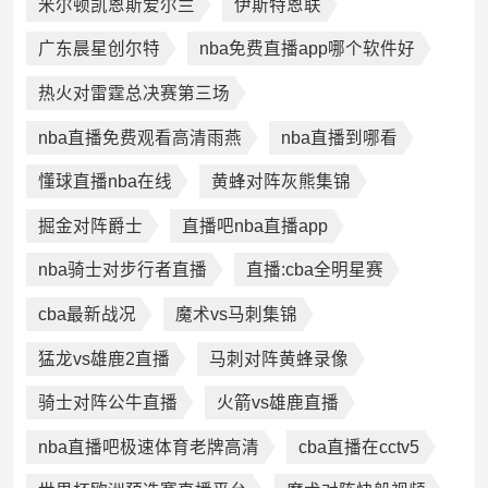
米尔顿凯恩斯爱尔兰
伊斯特恩联
广东晨星创尔特
nba免费直播app哪个软件好
热火对雷霆总决赛第三场
nba直播免费观看高清雨燕
nba直播到哪看
懂球直播nba在线
黄蜂对阵灰熊集锦
掘金对阵爵士
直播吧nba直播app
nba骑士对步行者直播
直播:cba全明星赛
cba最新战况
魔术vs马刺集锦
猛龙vs雄鹿2直播
马刺对阵黄蜂录像
骑士对阵公牛直播
火箭vs雄鹿直播
nba直播吧极速体育老牌高清
cba直播在cctv5