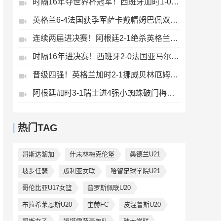
时隔16年夺世界杯冠军！西班牙加时1-0阿根廷费兰制胜恩佐染红
英格兰6-4法国获季军萨卡戴帽姆巴佩双响创纪录奥利塞2助+失良机
连续两届进决赛！阿根廷2-1绝杀英格兰劳塔罗恩佐破门梅西两助攻
时隔16年进决赛！西班牙2-0法国亚马尔造点奥亚萨瓦尔、波罗破门
晋级四强！英格兰加时2-1挪威贝林厄姆连场双响谢尔德鲁普破门
阿根廷加时3-1瑞士进4强小蜘蛛破门梅西助攻麦卡恩博洛假摔染红
热门TAG
哥斯达黎加
什未林梅克伦堡
桑德兰U21
坡步任瑟
瓜利亚女联
哈留足球学院U21
哥伦比亚U17女篮
普罗斯佩联U20
布拉希莱恩斯U20
奎赫FC
皮涅鲁斯U20