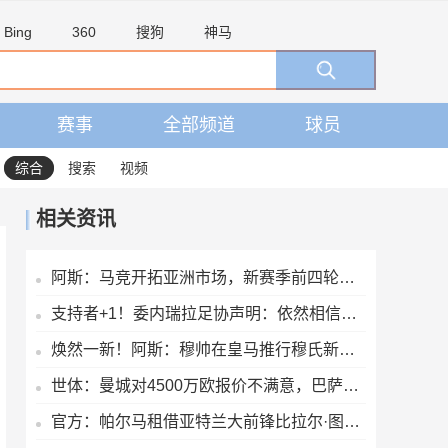
Bing
360
搜狗
神马
赛事
全部频道
球员
综合
搜索
视频
相关资讯
阿斯：马竞开拓亚洲市场，新赛季前四轮联赛两场安排在下午踢
支持者+1！委内瑞拉足协声明：依然相信因凡蒂诺有能力领导FIFA
焕然一新！阿斯：穆帅在皇马推行穆氏新规，迟到者将被罚缺席合练
世体：曼城对4500万欧报价不满意，巴萨将再次报价罗德里
官方：帕尔马租借亚特兰大前锋比拉尔·图雷，租期至2027年6月