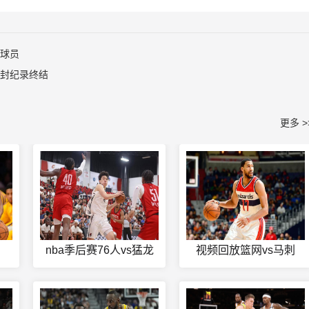
纳球员
零封纪录终结
更多 >
nba季后赛76人vs猛龙
视频回放篮网vs马刺