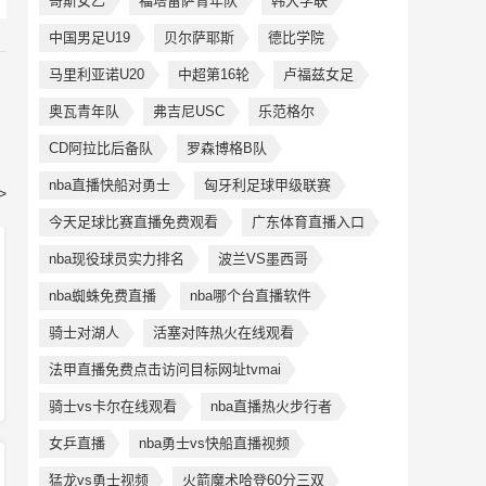
哥斯女乙
福塔雷萨青年队
韩大学联
中国男足U19
贝尔萨耶斯
德比学院
马里利亚诺U20
中超第16轮
卢福兹女足
奥瓦青年队
弗吉尼USC
乐范格尔
CD阿拉比后备队
罗森博格B队
nba直播快船对勇士
匈牙利足球甲级联赛
>
今天足球比赛直播免费观看
广东体育直播入口
nba现役球员实力排名
波兰VS墨西哥
nba蜘蛛免费直播
nba哪个台直播软件
骑士对湖人
活塞对阵热火在线观看
法甲直播免费点击访问目标网址tvmai
骑士vs卡尔在线观看
nba直播热火步行者
女乒直播
nba勇士vs快船直播视频
猛龙vs勇士视频
火箭魔术哈登60分三双