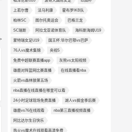
祖泽伦斯U20
波哥大国际女足
以图杯
上若尔曹
法马利康
霍布罗IKB队
柏林SC
图尔托奥运会
巴格兰龙
SC瑞斯
阿拉戈亚诺体育队
海科斯海姆U19
>
蒙特瑞女足U19
国王杯:毕尔巴鄂vs巴萨
76人vs魔术集锦
央视5
免费中超联赛直播app
灰熊vs太阳视频
雄鹿对阵篮网比赛直播
在线直播看nba
火箭vs森林狼第五场
nba直播在线直播在哪里可以看
24小时足球现场免费直播
湖人vs掘金季后赛
雄鹿vs76在线观看
nba第三直播视频直播
阿比达尔生日快乐
热火vs魔术在线观看高清免费