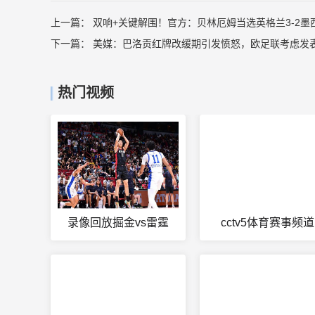
上一篇：
双响+关键解围！官方：贝林厄姆当选英格兰3-2墨
下一篇：
美媒：巴洛贡红牌改缓期引发愤怒，欧足联考虑发
热门视频
录像回放掘金vs雷霆
cctv5体育赛事频道