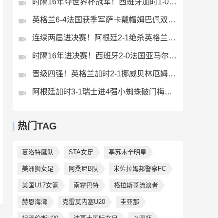
时隔16年夺世界杯冠军！西班牙加时1-0阿根廷费兰制胜恩佐染红
英格兰6-4法国获季军萨卡戴帽姆巴佩双响创纪录奥利塞2助+失良机
连续两届进决赛！阿根廷2-1绝杀英格兰劳塔罗恩佐破门梅西两助攻
时隔16年进决赛！西班牙2-0法国亚马尔造点奥亚萨瓦尔、波罗破门
晋级四强！英格兰加时2-1挪威贝林厄姆连场双响谢尔德鲁普破门
阿根廷加时3-1瑞士进4强小蜘蛛破门梅西助攻麦卡恩博洛假摔染红
热门TAG
夏洛特鹰队
STA女足
基苏木全明星
美洲狮女足
阿桑尼B队
米佐拉姆邦警察FC
美国U17女篮
南霍巴特
格拉斯哥流浪者
赫恩海湾
克雷莫内塞U20
圭亚那