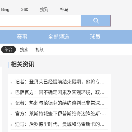
Bing
360
搜狗
神马
赛事
全部频道
球员
综合
搜索
视频
相关资讯
记者：登贝莱已经提前结束假期，他将专注于训练恢复和欧洲超级杯
巴萨官方：因不确定因素及客观环境，取消8月15日的友谊赛
记者：热刺与范德芬的续约谈判已非常深入，德泽尔比发挥关键作用
官方：莱斯特城签下伊普斯维奇边锋维斯·伯恩斯，签约3年
迪马：后罗德里时代，曼城和马雷斯卡的中场梦想人选已确定为恩佐