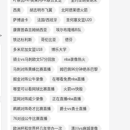
叶察瓦FK-奥莱内FK联合女足
里约圣胡安胡米
西奥
胡志明市飞翼
北阿德莱德火箭
萨博迪卡
法国/西班牙
圣何塞女篮U20
康赛普森吉姆纳西亚
埃尔布隆格B队
>
铁达杜利斯
哥伦比亚
德芬
多米尼加女篮U18
博乐大学
骑士vs马刺欧文57分回放
nba录像热火
马刺对阵黄蜂比赛直播
姆巴佩96分钟绝杀巴黎
掘金对阵公牛录像
在哪看免费nba直播
哪里可以看网球比赛直播
火箭vs快般
篮网对阵威少录像
正在直播nba直播
鹈鹕对阵奇才比赛直播
爵士vs勇士直播
76对战公牛比赛直播
欧洲杯和世界杯几年举办一次
潢川vs麻城录像