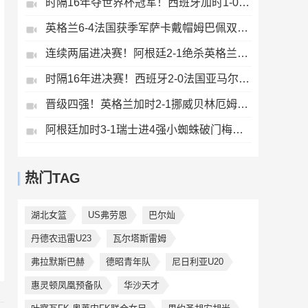
时隔16年夺世界杯冠军！西班牙加时1-0阿根廷费兰制胜恩佐染红
英格兰6-4法国获季军萨卡戴帽姆巴佩双响创纪录奥利塞2助+失良机
连续两届进决赛！阿根廷2-1绝杀英格兰劳塔罗恩佐破门梅西两助攻
时隔16年进决赛！西班牙2-0法国亚马尔造点奥亚萨瓦尔、波罗破门
晋级四强！英格兰加时2-1挪威贝林厄姆连场双响谢尔德鲁普破门
阿根廷加时3-1瑞士进4强小蜘蛛破门梅西助攻麦卡恩博洛假摔染红
热门TAG
湖北女篮
US弗劳恩
巴尔灿
丹德农迅雷U23
瓦尔塔斯雷姆
弗拉默斯巴赫
德昭青年队
尼日利亚U20
惠灵顿凤凰预备队
华沙天才