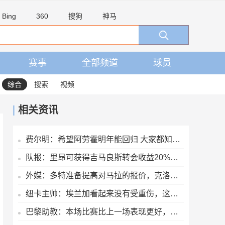
Bing
360
搜狗
神马
赛事
全部频道
球员
综合
搜索
视频
相关资讯
费尔明：希望阿劳霍明年能回归 大家都知道罗德里是非凡的球员
队报：里昂可获得吉马良斯转会收益20%的分成，大约为750万欧元
外媒：多特准备提高对马拉的报价，克洛普支持这桩转会
纽卡主帅：埃兰加看起来没有受重伤，这才是今晚最重要的
巴黎助教：本场比赛比上一场表现更好，归队国脚可参加欧洲超级杯