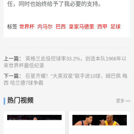
任，同时也始终给予了我必要的支持。
标签
世界杯
内马尔
巴西
皇家马德里
西甲
足球
上一篇：
英格兰此役控球率33.2%，创造本队1966年以
来世界杯最低纪录
下一篇：
巨星齐耀！“大英双星”联手进10球，姆巴佩 梅
西 哈兰德7球争霸
热门视频
更多 >>