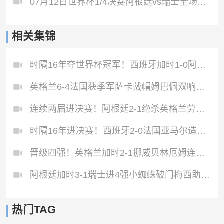
07月12日世界杯1/4决赛阿根廷vs瑞士全场录像
相关集锦
时隔16年夺世界杯冠军！西班牙加时1-0阿根廷费兰制胜恩佐染红
英格兰6-4法国获季军萨卡戴帽姆巴佩双响创纪录奥利塞2助+失良机
连续两届进决赛！阿根廷2-1绝杀英格兰劳塔罗恩佐破门梅西两助攻
时隔16年进决赛！西班牙2-0法国亚马尔造点奥亚萨瓦尔、波罗破门
晋级四强！英格兰加时2-1挪威贝林厄姆连场双响谢尔德鲁普破门
阿根廷加时3-1瑞士进4强小蜘蛛破门梅西助攻麦卡恩博洛假摔染红
热门TAG