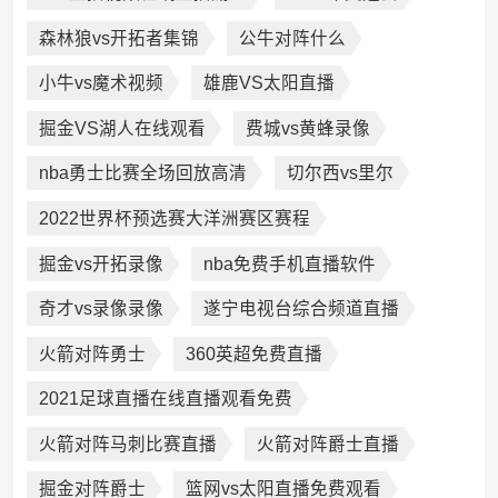
森林狼vs开拓者集锦
公牛对阵什么
小牛vs魔术视频
雄鹿VS太阳直播
掘金VS湖人在线观看
费城vs黄蜂录像
nba勇士比赛全场回放高清
切尔西vs里尔
2022世界杯预选赛大洋洲赛区赛程
掘金vs开拓录像
nba免费手机直播软件
奇才vs录像录像
遂宁电视台综合频道直播
火箭对阵勇士
360英超免费直播
2021足球直播在线直播观看免费
火箭对阵马刺比赛直播
火箭对阵爵士直播
掘金对阵爵士
篮网vs太阳直播免费观看