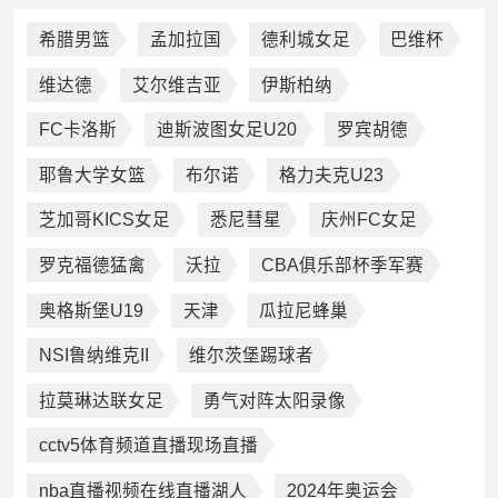
希腊男篮
孟加拉国
德利城女足
巴维杯
维达德
艾尔维吉亚
伊斯柏纳
FC卡洛斯
迪斯波图女足U20
罗宾胡德
耶鲁大学女篮
布尔诺
格力夫克U23
芝加哥KICS女足
悉尼彗星
庆州FC女足
罗克福德猛禽
沃拉
CBA俱乐部杯季军赛
奥格斯堡U19
天津
瓜拉尼蜂巢
NSI鲁纳维克II
维尔茨堡踢球者
拉莫琳达联女足
勇气对阵太阳录像
cctv5体育频道直播现场直播
nba直播视频在线直播湖人
2024年奥运会