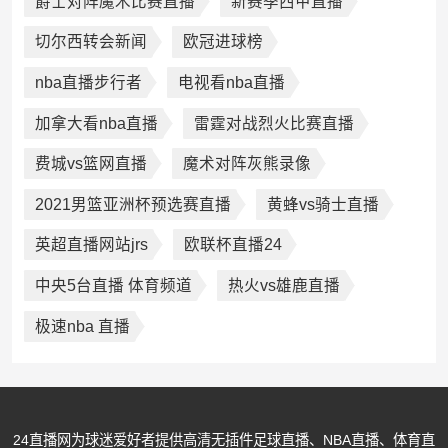
爵士对阵魔木比赛直播
新赛季西甲直播
切尔西转会新闻
欧冠进球榜
nba直播步行者
电视看nba直播
加拿大看nba直播
雷霆对战烈火比赛直播
费城vs篮网直播
魔术对阵灰熊录像
2021男篮亚洲杯预选赛直播
黄蜂vs骑士直播
英超直播网站jrs
欧联杯直播24
中央5台直播 体育频道
热火vs雄鹿直播
极速nba 直播
24直播网为球迷爱好者提供高清无插件足球直播、NBA直播、体育直