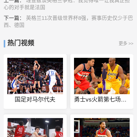
上一篇：
理查兹谈英格兰争冠：我觉得唯一让我真正担
心的对手就是法国
下一篇：
英格兰11次晋级世界杯8强，赛事历史仅少于巴
西、德国
热门视频
更多 >>
国足对马尔代夫
勇士vs火箭第七场录像回放