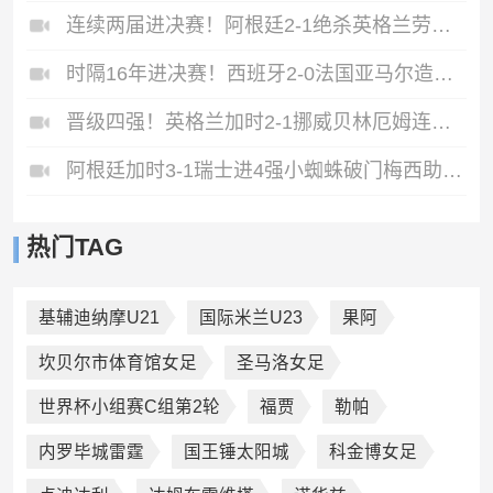
连续两届进决赛！阿根廷2-1绝杀英格兰劳塔罗恩佐破门梅西两助攻
时隔16年进决赛！西班牙2-0法国亚马尔造点奥亚萨瓦尔、波罗破门
晋级四强！英格兰加时2-1挪威贝林厄姆连场双响谢尔德鲁普破门
阿根廷加时3-1瑞士进4强小蜘蛛破门梅西助攻麦卡恩博洛假摔染红
热门TAG
基辅迪纳摩U21
国际米兰U23
果阿
坎贝尔市体育馆女足
圣马洛女足
世界杯小组赛C组第2轮
福贾
勒帕
内罗毕城雷霆
国王锤太阳城
科金博女足