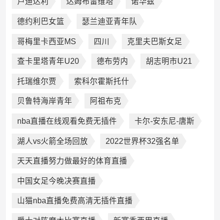
卢迪达利
达姆布雷维塔
诺华兹
德约利巴女篮
瑟兰迪亚青年队
哥梅里卡西亚MS
四川
克里夫巴斯女足
查卡里塔青年U20
德布劳内
胡志明市U21
托瑞维尔贾
索科尔霍斯托什
贝鲁特海岸青年
阿祖布克
nba直播在线观看免费无插件
卡尔-安东尼-唐斯
湖人vs火箭全场回放
2022世界杯32强名单
天天直播努力做最好的体育直播
中国女足今晚决赛直播
山猫nba直播免费高清无插件直播