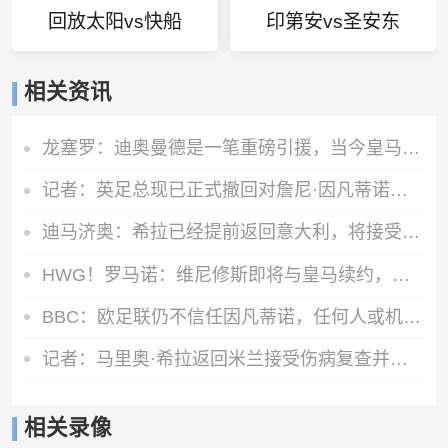
回放太阳vs快船
印第安vs圣安东
相关资讯
龙塞罗：迪奥曼德是一笔重磅引援，当今皇马坐拥世界独一档攻击线
记者：英足总现已正式撤回对詹尼·因凡蒂诺的支持
迪马济奥：希拉已经提前返回意大利，将接受物理治疗恢复肌肉伤势
HWG！罗马诺：维尼修斯即将与皇马续约，签下为期6年的全新合同
BBC：欧足联仍不信任因凡蒂诺，任何人或机构为他辩护都无济于事
记者：马里奥·希拉返回米兰接受伤病复查并继续康复工作
相关录像