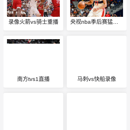
录像火箭vs骑士重播
央视nba季后赛猛龙vs76人
南方tvs1直播
马刺vs快船录像