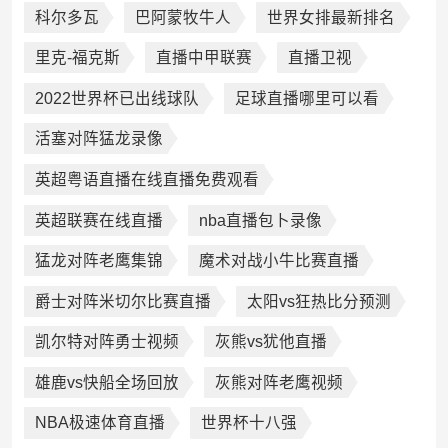
科尔多瓦
巴阿蒙牧牛人
世界女排最新排名
里克-福克斯
直播中甲联赛
直播卫视
2022世界杯已出线球队
足球直播哪里可以看
活塞对阵猛龙录像
英超粤语直播在线直播免费观看
英超联赛在线直播
nba直播包卜录像
猛龙对阵老鹰集锦
魔术对战小牛比赛直播
爵士对阵米切尔比赛直播
太阳vs狂热比分预测
凯尔特对阵勇士视频
灰熊vs犹他直播
雄鹿vs快船全场回放
灰熊对阵老鹰视频
NBA极速体育直播
世界杯十八强