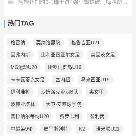
阿根廷加时3-1瑞士进4强小蜘蛛破门梅西助攻麦卡恩博洛假摔染红
热门TAG
格雷纳
莫纳洛黑豹
格鲁吉亚U21
因弗内斯
比利亚雷亚尔女足
美因茨女足
MG运动U20
所罗门群岛U16
卡卡瓦蒂克女足
塞内超
马来西亚U19
伊利准将
沙姆洛克流浪B队
奥女甲
波赫亚塔林
大卫·安篮球学院
普拉纳尔蒂纳U20
费罗卡利
智利丙
中超第9轮
皮平斯列特
K2
诺米联U21