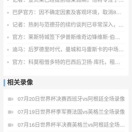
巴萨官方：因不确定因素及客观环境，取消8月15日的友谊赛
记者：热刺与范德芬的续约谈判已非常深入，德泽尔比发挥关键作用
官方：莱斯特城签下伊普斯维奇边锋维斯·伯恩斯，签约3年
迪马：后罗德里时代，曼城和马雷斯卡的中场梦想人选已确定为恩佐
官方：科莫租借多特的巴西后卫扬·库托，租期一个赛季
相关录像
07月20日世界杯决赛西班牙vs阿根廷全场录像
07月19日世界杯季军赛法国vs英格兰全场录像
07月16日世界杯半决赛英格兰vs阿根廷全场录像