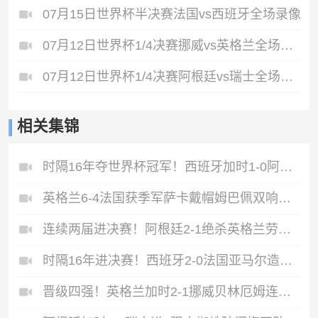
07月15日世界杯半决赛法国vs西班牙全场录像
07月12日世界杯1/4决赛挪威vs英格兰全场录像
07月12日世界杯1/4决赛阿根廷vs瑞士全场录像
相关集锦
时隔16年夺世界杯冠军！西班牙加时1-0阿根廷费兰制胜恩佐染红
英格兰6-4法国获季军萨卡戴帽姆巴佩双响创纪录奥利塞2助+失良机
连续两届进决赛！阿根廷2-1绝杀英格兰劳塔罗恩佐破门梅西两助攻
时隔16年进决赛！西班牙2-0法国亚马尔造点奥亚萨瓦尔、波罗破门
晋级四强！英格兰加时2-1挪威贝林厄姆连场双响谢尔德鲁普破门