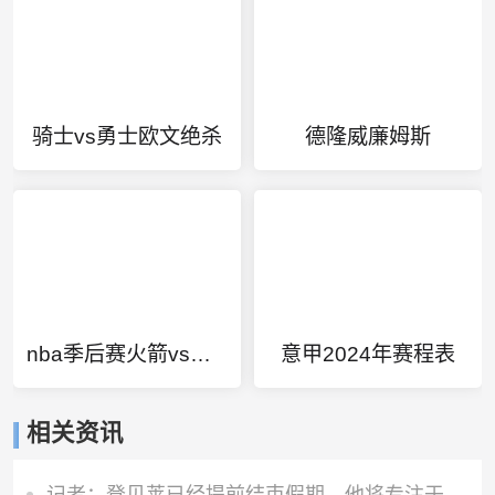
骑士vs勇士欧文绝杀
德隆威廉姆斯
nba季后赛火箭vs雷霆%1
意甲2024年赛程表
相关资讯
记者：登贝莱已经提前结束假期，他将专注于训练恢复和欧洲超级杯