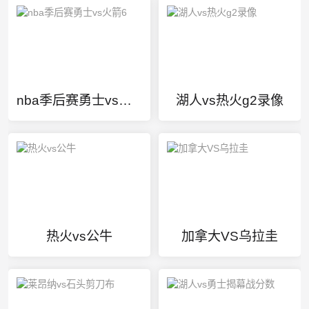
nba季后赛勇士vs火箭6
湖人vs热火g2录像
热火vs公牛
加拿大VS乌拉圭