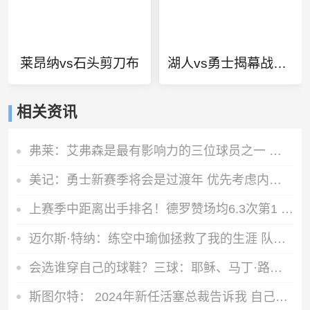
莱昂纳vs石头剪刀布
湖人vs勇士揭幕战分数
相关资讯
弗莱：艾弗森是最有影响力的三位球员之一 但论生涯成就保罗出色
美记：勇士新赛季将会是过渡年 优先考虑内部挖潜而非引援
上赛季中距离出手排名！德罗赞场均6.3次第1 KD第2 英格拉姆第3
迈尔斯·特纳：练空中瑜伽拯救了我的生涯 队友还会调侃我练这个
会选谁穿自己的球鞋？三球：耶稣、马丁·路德·金、马尔科姆·X
斯图尔特： 2024年新任活塞总裁告诉我 自己可能成为交易筹码