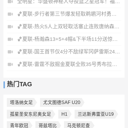
全明星：华盛顿神秘人夺投篮之星冠军！福德夺得三分大赛冠军！
🏀夏联-步行者第三节爆发轻取鹈鹕河村勇辉5+5+12斯劳森22分
🏀夏联-热火5人上双轻取活塞止连败唐纳森20+8+10奥科里27分
🏀夏联-杨瀚森13+5+4帽&下半场11分送惊艳妙传开拓者力克掘金
🏀夏联-国王首节仅4分不敌绿军冈萨雷斯24+10+5塞纳克10+12
🏀夏联-雷霆不敌掘金夏联全败35号秀布拉齐尔32+6马拉14+7+6
热门TAG
塔洛纳女足
尤文图德SAF U20
孤星圣安东尼奥女足
H1
兰达斯弗雷亚U19
青年欧冠
哥兹塔比
马克顿尼查