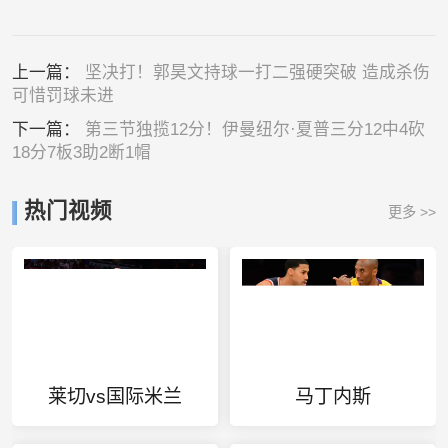
上一篇：
坚决打！郭昊文持球一打二强硬突破 造成杀伤
可惜罚球未进
下一篇：
第三节独揽12分！伊曼纽尔·夏普三分12中4砍
18分7板3助2断1帽
热门视频
更多 >>
莱切vs国际米兰
马丁内斯