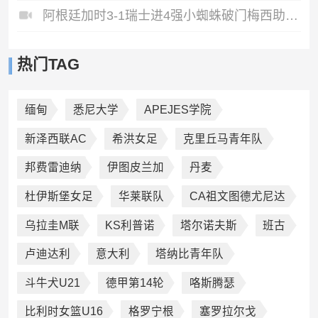
阿根廷加时3-1瑞士进4强小蜘蛛破门梅西助攻麦卡恩博洛假摔染红
热门TAG
缅甸
悉尼大学
APEJES学院
新泽西联AC
希洪女足
克里丘马青年队
邦费雷迪纳
伊图皮兰加
丹麦
杜伊斯堡女足
华莱联队
CA祖文图德尤尼达
乌拉圭M联
KS利普诺
塔尔诺夫斯
班古
卢迪达利
意大利
塔纳比青年队
斗牛犬U21
德甲第14轮
咯斯腾瑟
比利时女篮U16
格罗宁根
塞罗拉尔戈