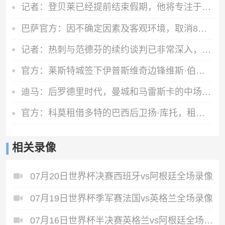
记者：登贝莱已经提前结束假期，他将专注于训练恢复和欧洲超级杯
巴萨官方：因不确定因素及客观环境，取消8月15日的友谊赛
记者：热刺与范德芬的续约谈判已非常深入，德泽尔比发挥关键作用
官方：莱斯特城签下伊普斯维奇边锋维斯·伯恩斯，签约3年
迪马：后罗德里时代，曼城和马雷斯卡的中场梦想人选已确定为恩佐
官方：科莫租借多特的巴西后卫扬·库托，租期一个赛季
相关录像
07月20日世界杯决赛西班牙vs阿根廷全场录像
07月19日世界杯季军赛法国vs英格兰全场录像
07月16日世界杯半决赛英格兰vs阿根廷全场录像