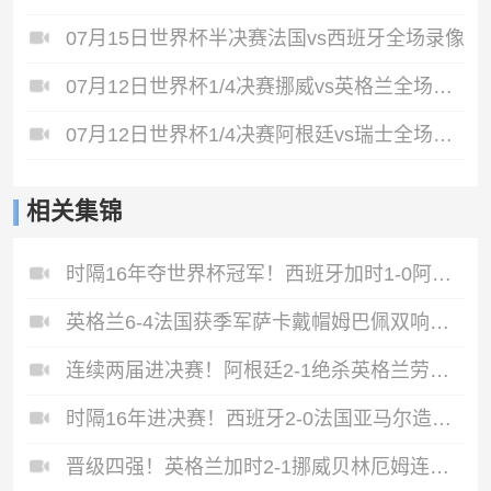
07月15日世界杯半决赛法国vs西班牙全场录像
07月12日世界杯1/4决赛挪威vs英格兰全场录像
07月12日世界杯1/4决赛阿根廷vs瑞士全场录像
相关集锦
时隔16年夺世界杯冠军！西班牙加时1-0阿根廷费兰制胜恩佐染红
英格兰6-4法国获季军萨卡戴帽姆巴佩双响创纪录奥利塞2助+失良机
连续两届进决赛！阿根廷2-1绝杀英格兰劳塔罗恩佐破门梅西两助攻
时隔16年进决赛！西班牙2-0法国亚马尔造点奥亚萨瓦尔、波罗破门
晋级四强！英格兰加时2-1挪威贝林厄姆连场双响谢尔德鲁普破门