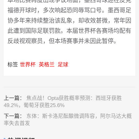
本场比赛再度出现争议场面，墨西哥球迷在皮克
福德开球时，多次响起恐同辱骂口号。墨西哥足
协多年来持续整治该乱象，却收效甚微，常年因
此遭到国际足联罚款。本届世界杯各赛场均配有
反歧视观察员，但本场赛事并未因此暂停。
标签
世界杯
英格兰
足球
上一篇：
焦点战！Opta获胜概率预测：西班牙获胜
49.2%，葡萄牙获胜25.6%
下一篇：
东体：斯卡洛尼酝酿微调阵容，阿尔马达大概
率失去首发