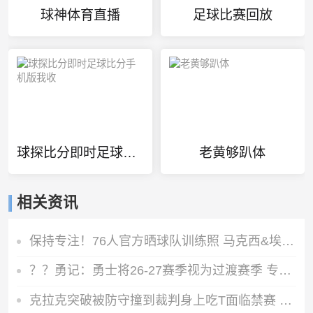
球神体育直播
足球比赛回放
球探比分即时足球比分手机版我收
老黄够趴体
相关资讯
保持专注！76人官方晒球队训练照 马克西&埃奇库姆在列
？？勇记：勇士将26-27赛季视为过渡赛季 专注内部提升而非引援
克拉克突破被防守撞到裁判身上吃T面临禁赛 WNBA赛后迅速核查取消