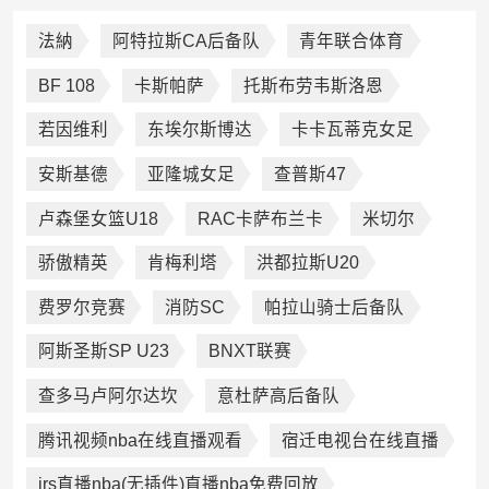
法納
阿特拉斯CA后备队
青年联合体育
BF 108
卡斯帕萨
托斯布劳韦斯洛恩
若因维利
东埃尔斯博达
卡卡瓦蒂克女足
安斯基德
亚隆城女足
查普斯47
卢森堡女篮U18
RAC卡萨布兰卡
米切尔
骄傲精英
肯梅利塔
洪都拉斯U20
费罗尔竞赛
消防SC
帕拉山骑士后备队
阿斯圣斯SP U23
BNXT联赛
查多马卢阿尔达坎
意杜萨高后备队
腾讯视频nba在线直播观看
宿迁电视台在线直播
jrs直播nba(无插件)直播nba免费回放