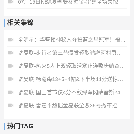
07月15日NBA夏季联赛掘金-雷霆全场录像
相关集锦
全明星：华盛顿神秘人夺投篮之星冠军！福德夺得三分大赛冠军！
🏀夏联-步行者第三节爆发轻取鹈鹕河村勇辉5+5+12斯劳森22分
🏀夏联-热火5人上双轻取活塞止连败唐纳森20+8+10奥科里27分
🏀夏联-杨瀚森13+5+4帽&下半场11分送惊艳妙传开拓者力克掘金
🏀夏联-国王首节仅4分不敌绿军冈萨雷斯24+10+5塞纳克10+12
🏀夏联-雷霆不敌掘金夏联全败35号秀布拉齐尔32+6马拉14+7+6
热门TAG