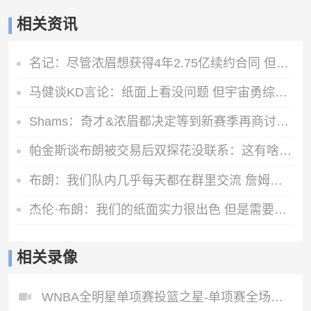
相关资讯
名记：尽管浓眉想获得4年2.75亿续约合同 但奇才不会开出此报价
马健谈KD言论：纸面上看没问题 但宇宙勇综合实力高目前76人一档
Shams：奇才&浓眉都决定等到新赛季再商讨续约 或在开季20场左右
帕金斯谈布朗被交易后双探花没联系：这有啥惊讶？他们场外没私交
布朗：我们队内几乎每天都在群里交流 詹姆斯在群聊里很活跃
杰伦·布朗：我们的纸面实力很出色 但是需要磨合才能兑现天赋
相关录像
WNBA全明星单项赛投篮之星-单项赛全场录像