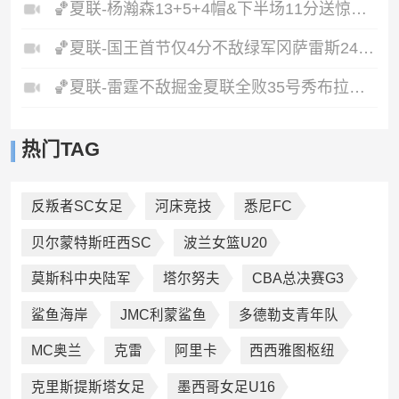
🏀夏联-杨瀚森13+5+4帽&下半场11分送惊艳妙传开拓者力克掘金
🏀夏联-国王首节仅4分不敌绿军冈萨雷斯24+10+5塞纳克10+12
🏀夏联-雷霆不敌掘金夏联全败35号秀布拉齐尔32+6马拉14+7+6
热门TAG
反叛者SC女足
河床竞技
悉尼FC
贝尔蒙特斯旺西SC
波兰女篮U20
莫斯科中央陆军
塔尔努夫
CBA总决赛G3
鲨鱼海岸
JMC利蒙鲨鱼
多德勒支青年队
MC奥兰
克雷
阿里卡
西西雅图枢纽
克里斯提斯塔女足
墨西哥女足U16