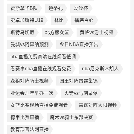
赞斯拿华B队
迪蒂孔
爱沙杯
史卓加斯特U19
林比
播磨百心
斯特乌切尼
北方熊女篮
黄蜂vs爵士视频
曼城vs阿森纳预测
今日NBA直播预告
nba直播免费高清在线观看低调
看赛事nba直播在线观看免费
nba尼克斯vs胡人
森狼对阵骑士视频
国王对阵雷霆集锦
亚运会几年举办一次
火箭vs马刺录像
女篮比赛现场直播免费观看
雷霆对阵太阳视频
德甲比赛直播
魔术vs骑士东部决赛
教育部普法网直播