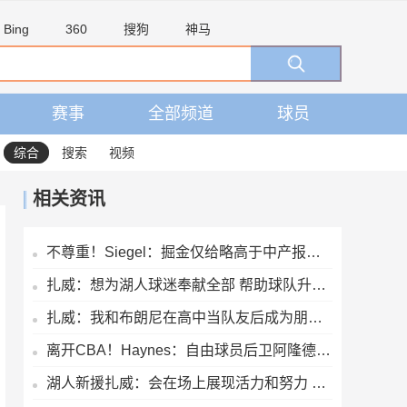
Bing
360
搜狗
神马
赛事
全部频道
球员
综合
搜索
视频
相关资讯
不尊重！Siegel：掘金仅给略高于中产报价 沃特森已一脚迈出大门
扎威：想为湖人球迷奉献全部 帮助球队升起第18面冠军旗帜
扎威：我和布朗尼在高中当队友后成为朋友 很兴奋能再次并肩作战
离开CBA！Haynes：自由球员后卫阿隆德斯·威廉姆斯签约奇才
湖人新援扎威：会在场上展现活力和努力 防守对方最好的球员