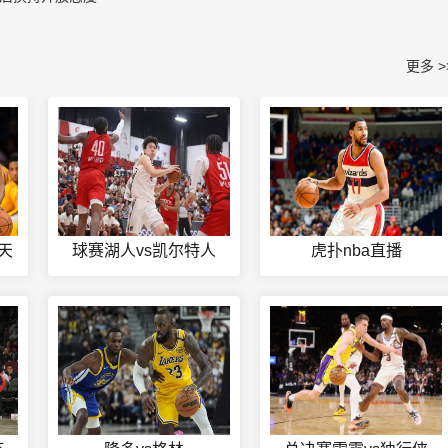
更多 >
天
球赛湖人vs凯尔特人
虎扑nba直播