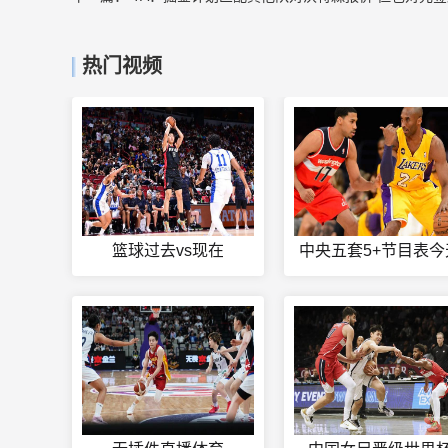
热门视频
篮球过去vs现在
中央五套5+节目表今