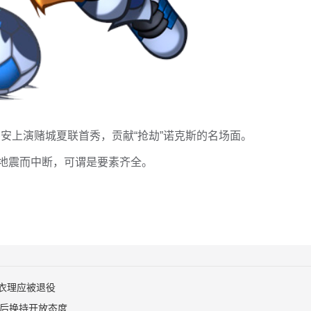
元锡安上演赌城夏联首秀，贡献“抢劫”诺克斯的名场面。
地震而中断，可谓是要素齐全。
衣理应被退役
签后换持开放态度