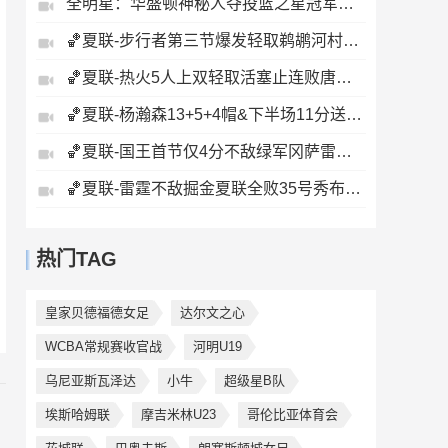
全明星：华盛顿神秘人夺投篮之星冠军！福德夺得三分大赛冠军！
🏀夏联-步行者第三节爆发轻取鹈鹕河村勇辉5+5+12斯劳森22分
🏀夏联-热火5人上双轻取活塞止连败唐纳森20+8+10奥科里27分
🏀夏联-杨瀚森13+5+4帽&下半场11分送惊艳妙传开拓者力克掘金
🏀夏联-国王首节仅4分不敌绿军冈萨雷斯24+10+5塞纳克10+12
🏀夏联-雷霆不敌掘金夏联全败35号秀布拉齐尔32+6马拉14+7+6
热门TAG
皇家贝德福德女足
达尔文之心
WCBA常规赛收官战
河明U19
乌尼亚斯瓦泽达
小牛
超级星B队
埃斯哈姆联
摩吉米林U23
哥伦比亚体育会