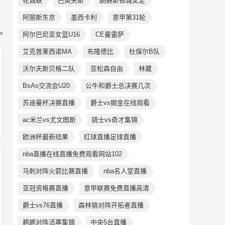
花城联
巴奥夫斯
朗赛斯顿城女足
阿丽斯东京
墨西卡利
意甲第31轮
>
阿尔巴尼亚女篮U16
CE曼雷萨
艾克普莱西诺MA
布隆德比
杜保尔B队
沃尔夫斯贝格二队
亚松森自由
林葳
BsAs交流会U20
公牛和爵士总决赛几次
苏迪曼杯决赛直播
爵士vs掘金在线观看
ac米兰vs尤文图斯
骑士vs奇才集锦
欧洲杯最新结果
红球直播足球直播
nba直播在线直播免费观看网站102
马刺对阵火箭比赛直播
nba名人堂直播
亚冠资格赛直播
意甲联赛免费直播高清
爵士vs76直播
森林狼对阵开拓者直播
鹈鹕对阵活塞集锦
中央5台直播