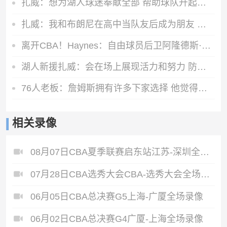
扎威：想为湖人球迷奉献全部 帮助球队升起第18面冠军旗帜
扎威：我和布朗尼在高中当队友后成为朋友 很兴奋能再次并肩作战
离开CBA！Haynes：自由球员后卫阿隆德斯·威廉姆斯签约奇才
湖人新援扎威：会在场上展现活力和努力 防守对方最好的球员
76人老板：詹姆斯拥有许多下家选择 他觉得我们有能力夺冠
相关录像
08月07日CBA夏季联赛启东站江苏-深圳全场录像
07月28日CBA选秀大会CBA-选秀大会全场录像
06月05日CBA总决赛G5上海-广厦全场录像
06月02日CBA总决赛G4广厦-上海全场录像