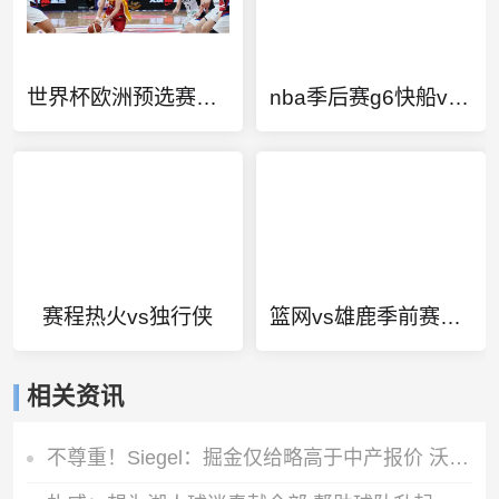
世界杯欧洲预选赛规则
nba季后赛g6快船vs独行侠第四节
赛程热火vs独行侠
篮网vs雄鹿季前赛回放
相关资讯
不尊重！Siegel：掘金仅给略高于中产报价 沃特森已一脚迈出大门