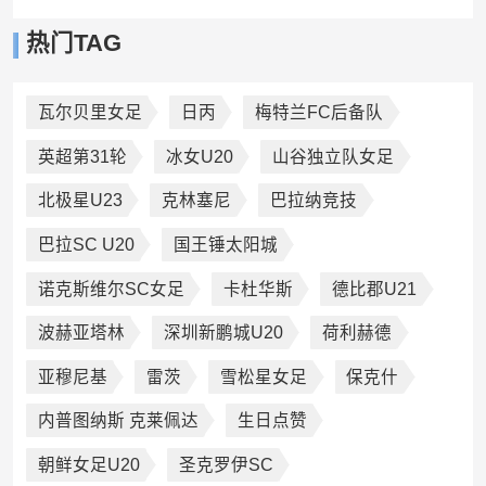
热门TAG
瓦尔贝里女足
日丙
梅特兰FC后备队
英超第31轮
冰女U20
山谷独立队女足
北极星U23
克林塞尼
巴拉纳竞技
巴拉SC U20
国王锤太阳城
诺克斯维尔SC女足
卡杜华斯
德比郡U21
波赫亚塔林
深圳新鹏城U20
荷利赫德
亚穆尼基
雷茨
雪松星女足
保克什
内普图纳斯 克莱佩达
生日点赞
朝鲜女足U20
圣克罗伊SC