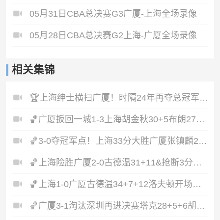
05月31日CBA总决赛G3广厦-上海全场录像
05月28日CBA总决赛G2上海-广厦全场录像
相关集锦
🏆上海绅士横扫广厦！时隔24年再夺总冠军！王哲林爆砍29+14！
🏀广厦扳回一城1-3上海胡金秋30+5布朗27+8古德温28+6+8
🏀3-0夺冠军点！上海33分大胜广厦张镇麟23+9+6孙铭徽8中2
🏀上海险胜广厦2-0古德温31+11&抢断3分压哨绝杀布朗空砍50分
🏀上海1-0广厦古德温34+7+12洛夫顿开场伤退孙铭徽0分&5失误
🏀广厦3-1淘汰深圳再进决赛塔克28+5+6胡金秋15+8贺希宁12分