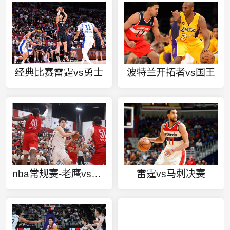
经典比赛雷霆vs勇士
波特兰开拓者vs国王
nba常规赛-老鹰vs活塞
雷霆vs马刺决赛