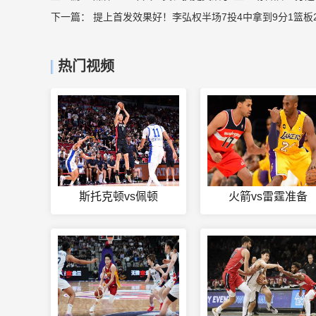
下一篇：
提上首发效果好！李弘权半场7投4中拿到9分1篮板2
热门视频
斯托克顿vs佩顿
火箭vs雷霆准备