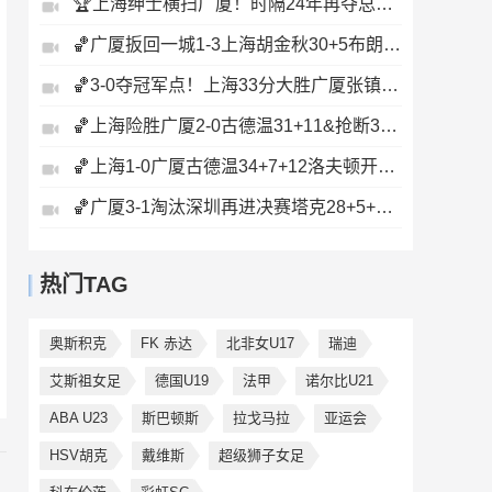
🏆上海绅士横扫广厦！时隔24年再夺总冠军！王哲林爆砍29+14！
🏀广厦扳回一城1-3上海胡金秋30+5布朗27+8古德温28+6+8
🏀3-0夺冠军点！上海33分大胜广厦张镇麟23+9+6孙铭徽8中2
🏀上海险胜广厦2-0古德温31+11&抢断3分压哨绝杀布朗空砍50分
🏀上海1-0广厦古德温34+7+12洛夫顿开场伤退孙铭徽0分&5失误
🏀广厦3-1淘汰深圳再进决赛塔克28+5+6胡金秋15+8贺希宁12分
热门TAG
奥斯积克
FK 赤达
北非女U17
瑞迪
艾斯祖女足
德国U19
法甲
诺尔比U21
ABA U23
斯巴顿斯
拉戈马拉
亚运会
HSV胡克
戴维斯
超级狮子女足