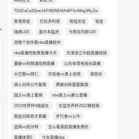
科布伦茨
彩虹SC
TD1EaCa3QneJAPt8D5EMA4tPSvWbg3RyZw
香港圣徒
巴拉多利德
枢纽女足
铂金
>
瑞典U20
墨尔本猛虎
卡塔吉内斯U20
用哪个软件看nba直播软件
nba直播吧免费直播今天
天津浙江中超直播视频
曼联vs利物浦视频直播
山东体育电视台直播
大巴黎vs拜仁
开拓者vs勇士视频
郭凯伦
骑士对阵公牛集锦
黄蜂对阵雷霆集锦
国王vs勇士集锦
nba勇士vs爵士直播
2022世界杯4强诞生
女篮世界杯2022赛程表
掘金对阵奇才直播
步行者vs公牛
篮网vs凯尔特
怎么看英超直播免费的
直播体育5
今年直播nba