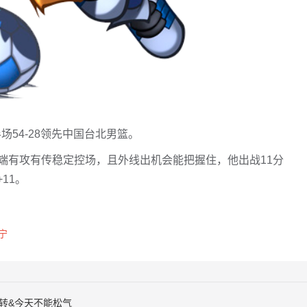
场54-28领先中国台北男篮。
端有攻有传稳定控场，且外线出机会能把握住，他出战11分
11。
宁
转&今天不能松气