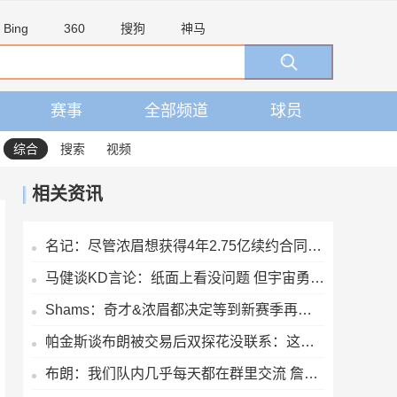
Bing
360
搜狗
神马
赛事
全部频道
球员
综合
搜索
视频
相关资讯
名记：尽管浓眉想获得4年2.75亿续约合同 但奇才不会开出此报价
马健谈KD言论：纸面上看没问题 但宇宙勇综合实力高目前76人一档
Shams：奇才&浓眉都决定等到新赛季再商讨续约 或在开季20场左右
帕金斯谈布朗被交易后双探花没联系：这有啥惊讶？他们场外没私交
布朗：我们队内几乎每天都在群里交流 詹姆斯在群聊里很活跃