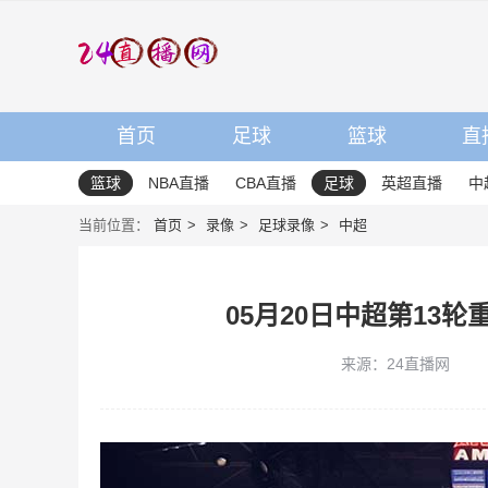
首页
足球
篮球
直
篮球
NBA直播
CBA直播
足球
英超直播
中
当前位置：
首页
录像
足球录像
中超
05月20日中超第13
来源：24直播网