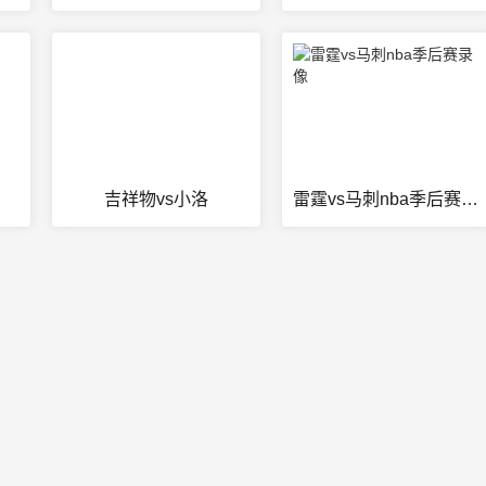
吉祥物vs小洛
雷霆vs马刺nba季后赛录像