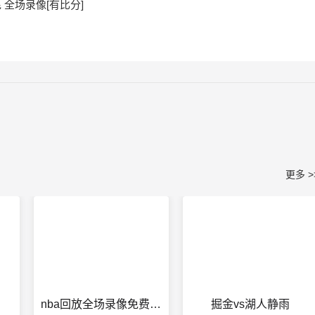
昆 全场录像[有比分]
更多 >
nba回放全场录像免费软件
掘金vs湖人静雨