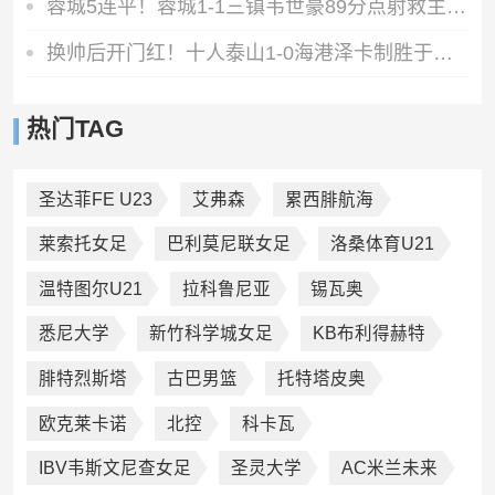
蓉城5连平！蓉城1-1三镇韦世豪89分点射救主费利佩造点李昂破门
换帅后开门红！十人泰山1-0海港泽卡制胜于金永扑点海港三球被吹
热门TAG
圣达菲FE U23
艾弗森
累西腓航海
莱索托女足
巴利莫尼联女足
洛桑体育U21
温特图尔U21
拉科鲁尼亚
锡瓦奥
悉尼大学
新竹科学城女足
KB布利得赫特
腓特烈斯塔
古巴男篮
托特塔皮奥
欧克莱卡诺
北控
科卡瓦
IBV韦斯文尼查女足
圣灵大学
AC米兰未来