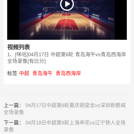
视频列表
1、[咪咕]04月17日 中超第6轮 青岛海牛vs青岛西海岸
全场录像[有比分]
标签
中超
青岛海牛
青岛西海岸
上一篇：
04月17日中超第6轮重庆铜梁龙vs深圳新鹏城
全场录像
下一篇：
04月18日中超第6轮上海申花vs辽宁铁人全场
录像