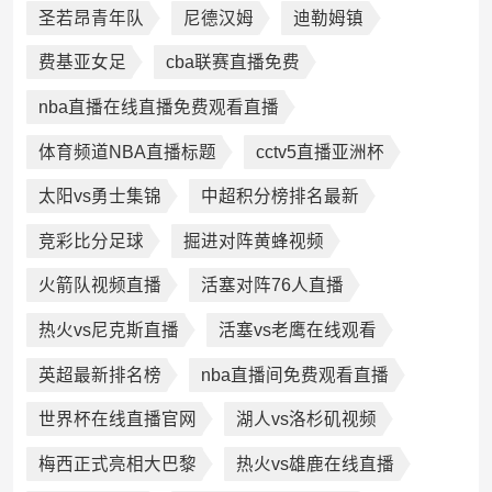
圣若昂青年队
尼德汉姆
迪勒姆镇
费基亚女足
cba联赛直播免费
nba直播在线直播免费观看直播
体育频道NBA直播标题
cctv5直播亚洲杯
太阳vs勇士集锦
中超积分榜排名最新
竞彩比分足球
掘进对阵黄蜂视频
火箭队视频直播
活塞对阵76人直播
热火vs尼克斯直播
活塞vs老鹰在线观看
英超最新排名榜
nba直播间免费观看直播
世界杯在线直播官网
湖人vs洛杉矶视频
梅西正式亮相大巴黎
热火vs雄鹿在线直播