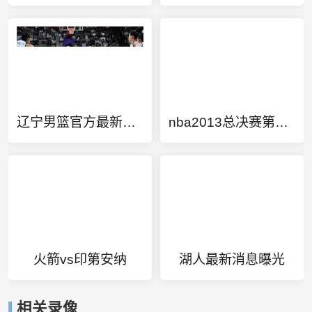
辽宁男篮官方最新消息
nba2013总决赛第六场录像
火箭vs印第安纳
湖人最新消息曝光
相关录像