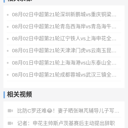
08月02日中超第21轮深圳新鹏城vs重庆铜梁龙全场录像
08月02日中超第21轮青岛西海岸vs青岛海牛全场录像
08月02日中超第21轮辽宁铁人vs上海申花全场录像
08月01日中超第21轮天津津门虎vs云南玉昆全场录像
08月01日中超第21轮上海海港vs山东泰山全场录像
08月01日中超第21轮成都蓉城vs武汉三镇全场录像
相关视频
比防C罗还难😂！妻子晒张琳芃辅导儿子写作业
记者：申花主帅斯卢茨基赛后主动提出辞职