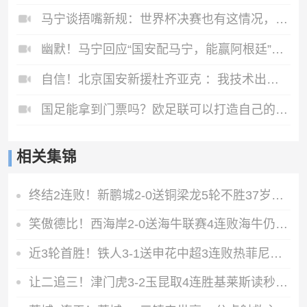
马宁谈捂嘴新规：世界杯决赛也有这情况，但红牌得是对峙情况下
幽默！马宁回应“国安配马宁，能赢阿根廷”神梗😅
自信！北京国安新援杜齐亚克 ：我技术出色，拥有一个最强能力
国足能拿到门票吗？欧足联可以打造自己的世界杯，邀请亚洲队参赛
相关集锦
终结2连败！新鹏城2-0送铜梁龙5轮不胜37岁姜至鹏破门韦斯利建功
笑傲德比！西海岸2-0送海牛联赛4连败海牛仍垫底西海岸升至第二
近3轮首胜！铁人3-1送申花中超3连败热菲尼奥双响邦本宜裕传射
让二追三！津门虎3-2玉昆取4连胜基莱斯读秒绝杀萨尔瓦多破门