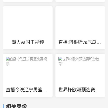
湖人vs国王视频
直播:阿根廷vs厄瓜多尔
直播今晚辽宁男篮比赛视频
世界杯欧洲预选赛积分榜荷兰
相关录像