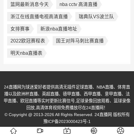
篮网最新消息今天
nba cctv 高清直播
浙江在线直播电视高清直播
瑞典队VS波兰队
女排赛事
新浪nba直播地址
2022欧冠赛程表
国王对阵马刺比赛直播
明天nba直播表
24直播网为球迷爱好者提供高清无插件足球直播、NBA直播、体育直
播以及欧洲杯直播、英超直播、德甲直播、西甲直播、意甲直播、法
甲直播、欧冠直播等实时更新比赛信号,足球录像回放观看、篮球录像
回放,高清体育视频免费播放尽在24直播网！
© Copyright @ 2013-2026 All Rights Reserved. 24直播网 版权所有
豫ICP备2023000423号-1