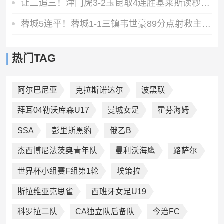
让二追三！津门虎3-2玉昆取4连胜基莱斯读秒绝杀萨尔瓦多破门
蓉城5连平！蓉城1-1三镇韦世豪89分点射救主费利佩造点李昂破门
热门TAG
阿尔巴尼亚
克拉斯诺达尔
波黑联
拜耳04勒沃库森U17
曼城女足
霍芬海姆
SSA
彭里斯黑豹
俄乙B
杰西博尼法茨奥青年队
曼利沃海鹰
路萨尔
世界杯小组赛F组第1轮
埃策拉
斯拉维亚克思雀
西班牙女足U19
科罗拉二队
CA独立队后备队
今治FC