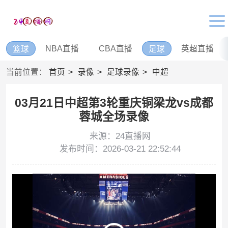
NBA直播
CBA直播
英超直播
篮球
足球
当前位置：
首页
录像
足球录像
中超
03月21日中超第3轮重庆铜梁龙vs成都
蓉城全场录像
来源：24直播网
发布时间：2026-03-21 22:52:44