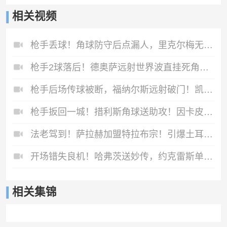
相关视频
枪手丢球！角球防守后点漏人，里克尔梅无人盯防抽射破门！
枪手2球落后！德奥萨远射世界波直挂死角！凯帕鞭长莫及！！
枪手后场传球被断，福纳尔斯远射破门！凯帕原地目送！
枪手扳回一城！措利斯角球送助攻！因卡皮耶头球破门！
法老驾到！萨拉赫加盟特拉布宗！引爆土耳其足坛！
开场错失良机！哈弗茨送妙传，约克雷斯单刀推射被扑出
相关集锦