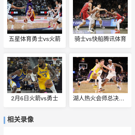
五星体育勇士vs火箭
骑士vs快船腾讯体育
2月6日火箭vs勇士
湖人热火会师总决赛直播
相关录像