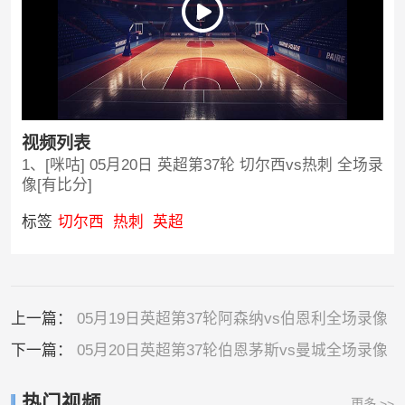
视频列表
1、[咪咕] 05月20日 英超第37轮 切尔西vs热刺 全场录
像[有比分]
标签
切尔西
热刺
英超
上一篇：
05月19日英超第37轮阿森纳vs伯恩利全场录像
下一篇：
05月20日英超第37轮伯恩茅斯vs曼城全场录像
热门视频
更多 >>