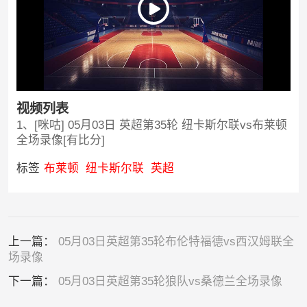
视频列表
1、[咪咕] 05月03日 英超第35轮 纽卡斯尔联vs布莱顿
全场录像[有比分]
标签
布莱顿
纽卡斯尔联
英超
上一篇：
05月03日英超第35轮布伦特福德vs西汉姆联全
场录像
下一篇：
05月03日英超第35轮狼队vs桑德兰全场录像