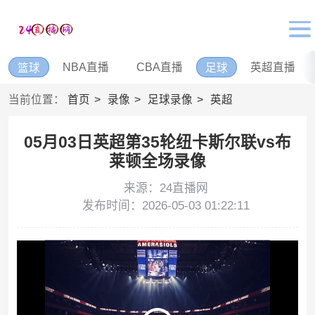
NBA直播
CBA直播
英超直播
篮球
足球
当前位置：
首页
录像
足球录像
英超
05月03日英超第35轮纽卡斯尔联vs布
莱顿全场录像
来源：24直播网
发布时间：2026-05-03 01:22:11