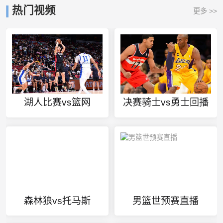
热门视频
更多 >>
湖人比赛vs篮网
决赛骑士vs勇士回播
森林狼vs托马斯
男篮世预赛直播