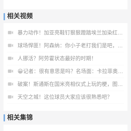
相关视频
暴力动作！加亚亮鞋钉狠狠蹬踏埃兰加染红！埃兰加被担架抬出场！
球场悍匪！阿森纳：你小子老打我们是吧，那你来我们队！
人挪活？阿劳霍状态最好的时期！
😀记者：很有意思是吗？名场面：卡拉菲奥里前女友宣示主权！
破案！斯通斯在国米亮相仪式上玩的梗，图赫尔很熟悉😄
天空之城！这位球员大家应该很熟悉吧？
相关集锦