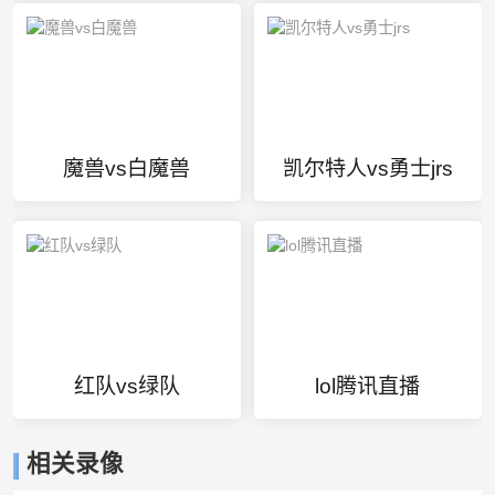
魔兽vs白魔兽
凯尔特人vs勇士jrs
红队vs绿队
lol腾讯直播
相关录像