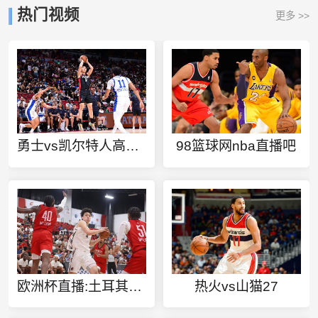
热门视频
更多 >>
勇士vs凯尔特人高清壁纸
98篮球网nba直播吧
欧洲杯直播:土耳其vs意大利
热火vs山猫27