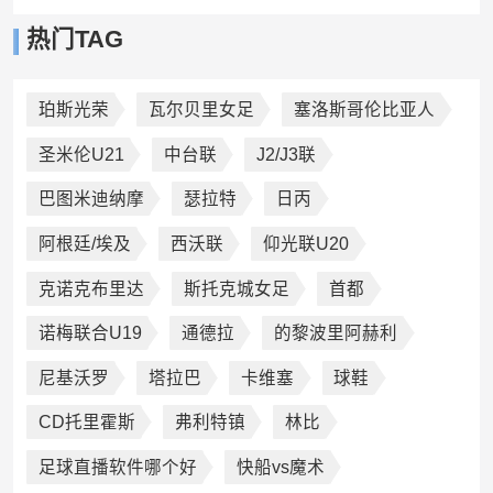
热门TAG
珀斯光荣
瓦尔贝里女足
塞洛斯哥伦比亚人
圣米伦U21
中台联
J2/J3联
巴图米迪纳摩
瑟拉特
日丙
阿根廷/埃及
西沃联
仰光联U20
克诺克布里达
斯托克城女足
首都
诺梅联合U19
通德拉
的黎波里阿赫利
尼基沃罗
塔拉巴
卡维塞
球鞋
CD托里霍斯
弗利特镇
林比
足球直播软件哪个好
快船vs魔术