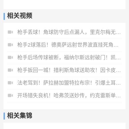
相关视频
枪手丢球！角球防守后点漏人，里克尔梅无人盯防抽射破门！
枪手2球落后！德奥萨远射世界波直挂死角！凯帕鞭长莫及！！
枪手后场传球被断，福纳尔斯远射破门！凯帕原地目送！
枪手扳回一城！措利斯角球送助攻！因卡皮耶头球破门！
法老驾到！萨拉赫加盟特拉布宗！引爆土耳其足坛！
开场错失良机！哈弗茨送妙传，约克雷斯单刀推射被扑出
相关集锦