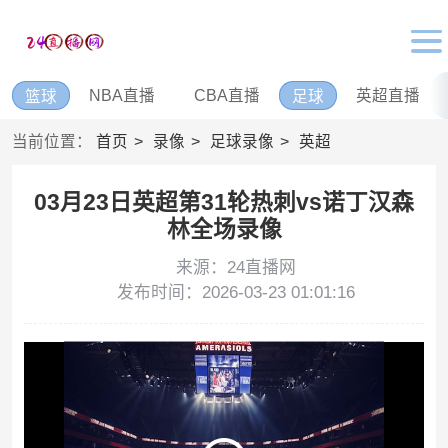
NBA直播
CBA直播
英超直播
篮球
足球
当前位置：
首页
录像
足球录像
英超
03月23日英超第31轮热刺vs诺丁汉森
林全场录像
来源：24直播网
发布时间：2026-03-23 01:01:16