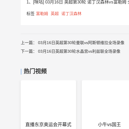
1、[咪咕] 03月16日 英超第30轮 诺丁汉森林vs富勒姆
标签
富勒姆
英超
诺丁汉森林
上一篇：
03月16日英超第30轮曼联vs阿斯顿维拉全场录像
下一篇：
03月16日英超第30轮水晶宫vs利兹联全场录像
热门视频
直播东京奥运会开幕式
小牛vs国王