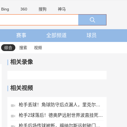
Bing
360
搜狗
神马
赛事
全部频道
球员
综合
搜索
视频
相关录像
相关视频
枪手丢球！角球防守后点漏人，里克尔梅无人盯防抽射破门！
枪手2球落后！德奥萨远射世界波直挂死角！凯帕鞭长莫及！！
枪手后场传球被断，福纳尔斯远射破门！凯帕原地目送！