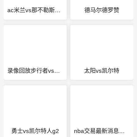
ac米兰vs那不勒斯直播
德马尔德罗赞
录像回放步行者vs热火
太阳vs凯尔特
勇士vs凯尔特人g2
nba交易最新消息汇总