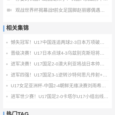
观战世界杯揭幕战❗️前女足国脚赵丽娜偶遇歌星大张伟
相关集锦
憾失冠军！U17中国连追两球2-3日本万项破门赵松源替补造点+点射
晋级决赛！U17日本点球4-3乌兹别克斯坦将战国少和澳大利亚胜者
进军决赛！U17国足2-0澳大利亚将战日本帅惟浩破门谢晋建功
进军四强！U17国足3-1逆转沙特何思凡传射+一条龙万项赵松源破门
U17女足亚洲杯-中国2-4朝鲜无缘决赛刘雨希双响难救主
进军世少赛！U17国足2-0卡塔尔U17小组出线何思凡破门张伯霖建功
热门TAG