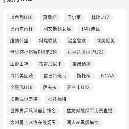
以色列U16
莫桑杯
巴尔蒂
林比U17
巴南东南杯
利文斯顿女足
科特迪瓦
维纳什堡
斜堤联队
锡金警察
咸美伦英
世界杯小组赛F组第3轮
布林达贝拉蓝U23
山形山神
布雷加尼卡
莱昂纳德
肖特美因茨
霍巴特斑马
斯托桥
NCAA
全黑武U19
萨夫拉
弗兰卡U22
埃斯佩尔盖德
根托福特
世界男乒乓球最新排名
猛龙对战绿军比赛直播
金州勇士vs洛在线观看
湖人vs黑熊集锦