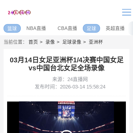
NBA直播
CBA直播
英超直播
篮球
足球
当前位置：
首页
录像
足球录像
亚洲杯
03月14日女足亚洲杯1/4决赛中国女足
vs中国台北女足全场录像
来源：24直播网
发布时间：2026-03-14 15:58:24