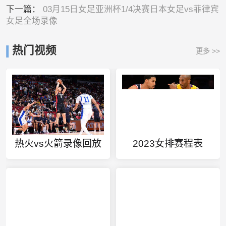
下一篇：
03月15日女足亚洲杯1/4决赛日本女足vs菲律宾
女足全场录像
热门视频
更多 >>
热火vs火箭录像回放
2023女排赛程表