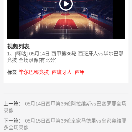
视频列表
1、[咪咕] 05月14日 西甲第36轮 西班牙人vs毕尔巴鄂
竞技 全场录像[有比分]
标签
毕尔巴鄂竞技
西班牙人
西甲
上一篇：
05月14日西甲第36轮阿拉维斯vs巴塞罗那全场
录像
下一篇：
05月15日西甲第36轮皇家马德里vs皇家奥维耶
多全场录像