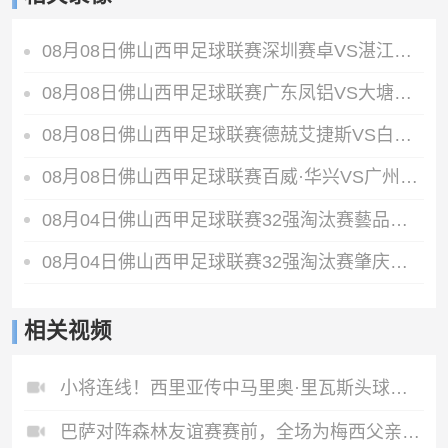
08月08日佛山西甲足球联赛深圳赛卓VS湛江热点·粤标售电全场录像
08月08日佛山西甲足球联赛广东凤铝VS大塘控股全场录像
08月08日佛山西甲足球联赛德兢艾捷斯VS白坭兴龙全场录像
08月08日佛山西甲足球联赛百威·华兴VS广州苏雅蔚雨堂全场录像
08月04日佛山西甲足球联赛32强淘汰赛藝品高國際VS湛江狂狼·粵辉能源全场录像
08月04日佛山西甲足球联赛32强淘汰赛肇庆恒骏成VS三七互娱全场录像
相关视频
小将连线！西里亚传中马里奥·里瓦斯头球破门！皇马1-0领先！
巴萨对阵森林友谊赛赛前，全场为梅西父亲豪尔赫举行默哀仪式！