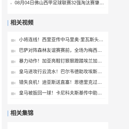
08月04日佛山西甲足球联赛32强淘汰赛肇庆恒骏成VS三七互娱全场录像
相关视频
小将连线！西里亚传中马里奥·里瓦斯头球破门！皇马1-0领先！
巴萨对阵森林友谊赛赛前，全场为梅西父亲豪尔赫举行默哀仪式！
暴力动作！加亚亮鞋钉狠狠蹬踏埃兰加染红！埃兰加被担架抬出场！
皇马进攻行云流水！巴尔韦德助攻埃斯皮破门！皇马2-0领先！
错失良机！迪亚斯送直塞！恩德里克过掉后卫小角度打门被扑出
皇马被扳回一球！卡尼科夫斯基传中助攻，科德罗抢点破门！
相关集锦