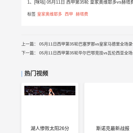
1、[咪咕] 05月11日 西甲第35轮 皇家奥维耶多vs赫塔
标签
皇家奥维耶多
西甲
赫塔费
上一篇：
05月11日西甲第35轮巴塞罗那vs皇家马德里全场录
下一篇：
05月11日西甲第35轮毕尔巴鄂竞技vs瓦伦西亚全
热门视频
湖人惨败太阳26分
斯诺克最新战报