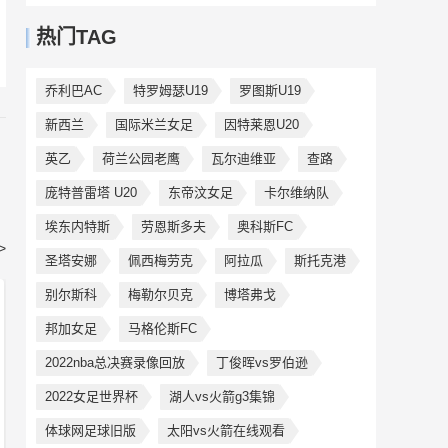
热门TAG
乔利巴AC
特罗姆瑟U19
罗图斯U19
新西兰
国际米兰女足
因特莱恩U20
英乙
荷兰公园老鹰
瓦尔迪维亚
查路
庞特普雷塔 U20
东帝汶女足
卡尔维纳队
埃东内特斯
劳恩斯多夫
奥科斯FC
>
圣塔安娜
佩西梅劳克
阿拉瓜
斯托克港
别尔斯科
梅勒尔贝克
博塔弗戈
邦加女足
马格伦斯FC
2022nba总决赛录像回放
丁俊晖vs罗伯逊
2022女足世界杯
湖人vs火箭g3集锦
体球网足球旧版
太阳vs火箭在线观看