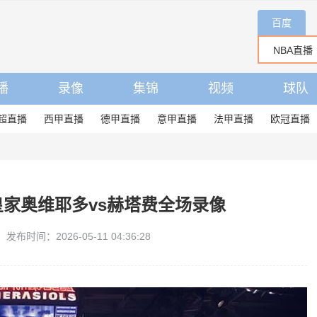
百度
播
录像
集锦
视频
球队
超直播
西甲直播
德甲直播
意甲直播
法甲直播
欧冠直播
轮皇家奥维耶多vs赫塔费全场录像
发布时间：2026-05-11 04:36:28