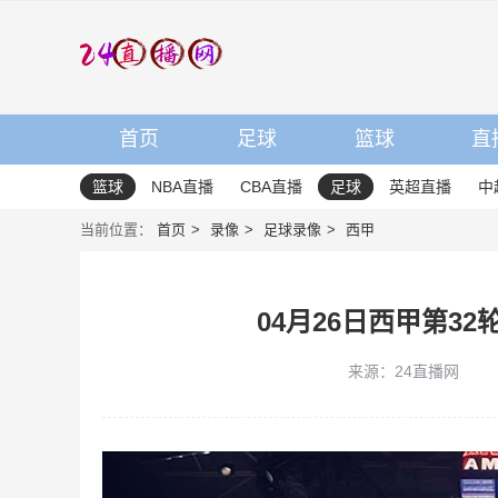
首页
足球
篮球
直
篮球
NBA直播
CBA直播
足球
英超直播
中
当前位置：
首页
录像
足球录像
西甲
04月26日西甲第3
来源：24直播网