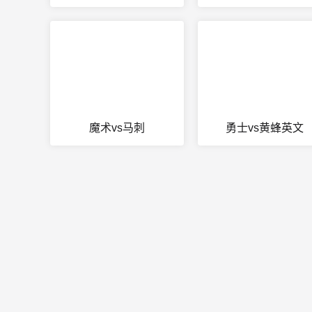
魔术vs马刺
勇士vs黄蜂英文