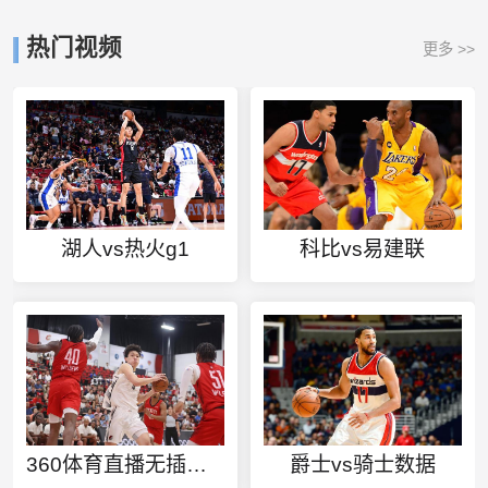
热门视频
更多 >>
湖人vs热火g1
科比vs易建联
360体育直播无插件高清24
爵士vs骑士数据