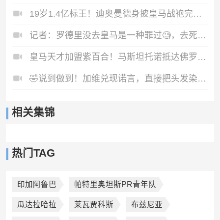
19岁1.4亿标王！迪奥曼德身披皇马战袍完成首训！
记者：罗德里没去皇马是一种罪过🧐，去死敌巴萨我无法理解
皇马天才加盟紫百合！马斯坦托诺抵达佛罗伦萨，收获球迷狂热追捧
🤣说到做到！加维兑现诺言，直接把头发染成吸睛粉色！
相关集锦
热门TAG
印加阿鲁巴
帕特里奥坦斯PR青年队
瓜达拉哈拉
莱瓦贾科斯
布兹尼亚