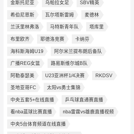
金斯托尼亚
乌帕拉女足
SBV精英
希伯尼恩斯
瓦尔塔斯雷姆
麦德林
兰沃里林弗洛
马特斯青年队
塔库里
布里欧齐
耶德洛竞赛
卡纳芬
海科斯海姆U19
阿尔米兰提布朗后备队
广播REG女篮
路易斯维尔城B队
阿勒泰瑟美
U23亚洲杯1/4决赛
RKDSV
圣地亚哥FC
太阳vs勇士集锦
中央五套5+在线直播
乒乓球直通赛直播
看nba蓝球比赛直播
nba雷霆vs雄鹿直播视频
中央5台体育频道在线直播