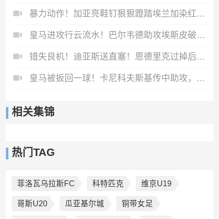
暴力动作！加亚亮鞋钉狠狠蹬踏埃兰加染红！埃兰加被担架抬出场！
皇马进攻行云流水！巴尔韦德助攻埃斯皮破门！皇马2-0领先！
错失良机！迪亚斯送直塞！恩德里克过掉后卫小角度打门被扑出
皇马被扳回一球！卡尼科夫斯基传中助攻，科德罗抢点破门！
相关集锦
热门TAG
菲洛瓦乌拉斯FC
科特匹克
维京U19
哥斯U20
瓜亚基尔城
铜带女足