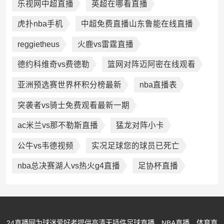
乐视网中超直播
英超在哪看直播
虎扑nba手机
中超免费直播山东鲁能在线直播
reggietheus
火鹿vs雷霆直播
德约科维奇vs费德勒
篮网对阵迈阿密在线观看
亚洲预选赛世界杯积分榜最新
nba直播表
突袭者vs骑士免费观看最新一期
ac米兰vs那不勒斯直播
猛龙对阵小卡
公牛vs韦德视频
实况足球您的球员已死亡
nba总决赛湖人vs热火g4直播
足协杯直播
24直播网为球迷爱好者提供高清无插件足球直播、NBA直播、体育直