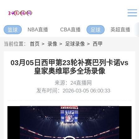
NBA直播
CBA直播
英超直播
篮球
足球
当前位置：
首页
录像
足球录像
西甲
03月05日西甲第23轮补赛巴列卡诺vs
皇家奥维耶多全场录像
来源：24直播网
发布时间：2026-03-05 06:00:33