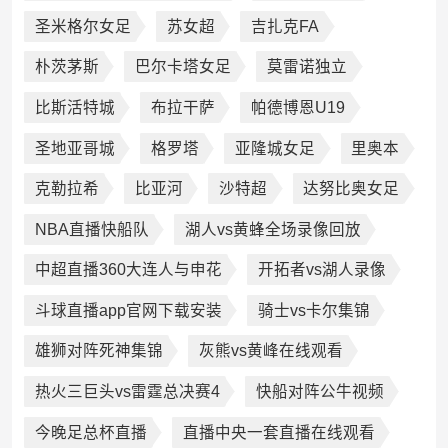
圣米格尔女足
苏女超
吉扎克FA
朴茨茅斯
巴尔卡塔女足
莫雷诺独立
比斯活特城
布拉干萨
帕德博恩U19
圣地亚哥城
格罗塔
亚隆城女足
里奥本
克勒拉希
比亚河
沙特超
达努比奥女足
NBA直播快船队
湖人vs黄蜂全场录像回放
中超直播360大连人与申花
开拓者vs湖人录像
斗球直播app官网下载安装
骑士vs卡尔集锦
雄狮对阵死神集锦
灰熊vs黄峰在线观看
热火三巨头vs雷霆总决赛4
快船对阵公牛视频
今晚足总杯直播
直播中央一套直播在线观看