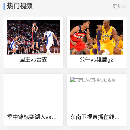
热门视频
更多 >>
国王vs雷霆
公牛vs雄鹿g2
季中锦标赛湖人vs步行者得分
东南卫视直播在线观看