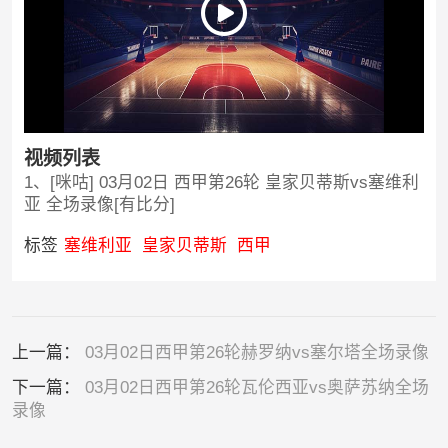
视频列表
1、[咪咕] 03月02日 西甲第26轮 皇家贝蒂斯vs塞维利
亚 全场录像[有比分]
标签
塞维利亚
皇家贝蒂斯
西甲
上一篇：
03月02日西甲第26轮赫罗纳vs塞尔塔全场录像
下一篇：
03月02日西甲第26轮瓦伦西亚vs奥萨苏纳全场
录像