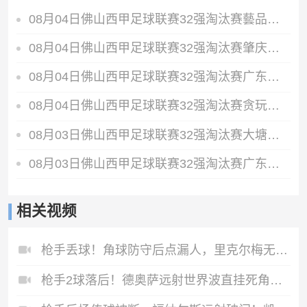
08月04日佛山西甲足球联赛32强淘汰赛藝品高國際VS湛江狂狼·粵辉能源全场录像
08月04日佛山西甲足球联赛32强淘汰赛肇庆恒骏成VS三七互娱全场录像
08月04日佛山西甲足球联赛32强淘汰赛广东西南建设VS香港圣徒全场录像
08月04日佛山西甲足球联赛32强淘汰赛贪玩游戏VS美的薪火全场录像
08月03日佛山西甲足球联赛32强淘汰赛大塘控股VS茂名市点都得全场录像
08月03日佛山西甲足球联赛32强淘汰赛广东客家青年VS广州英华思力U17全场录像
相关视频
枪手丢球！角球防守后点漏人，里克尔梅无人盯防抽射破门！
枪手2球落后！德奥萨远射世界波直挂死角！凯帕鞭长莫及！！