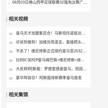
08月03日佛山西甲足球联赛32强淘汰赛广东客家青年VS广州英华思力U17全场录像
相关视频
皇马天才加盟紫百合！马斯坦托诺抵达佛罗伦萨，收获球迷狂热追捧
🤣说到做到！加维兑现诺言，直接把头发染成吸睛粉色！
不走了！维尼修斯正式续约皇马至2032年！终结全部离队流言！
比BBC如何❓️皇马姆巴佩+维尼修斯+迪奥曼德三叉戟
大反转❗️阿斯报：罗德里感谢皇马，但因理念，更倾向加盟巴萨
豪华阵容😍！阿斯报排新赛季皇马首发
相关集锦