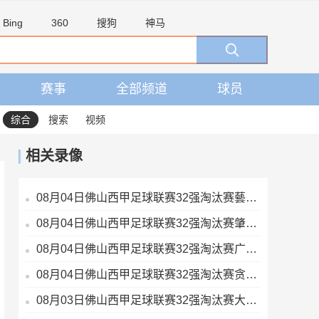
Bing
360
搜狗
神马
赛事
全部频道
球员
综合
搜索
视频
相关录像
08月04日佛山西甲足球联赛32强淘汰赛藝品高國際VS湛江狂狼·粵辉能源全场录像
08月04日佛山西甲足球联赛32强淘汰赛肇庆恒骏成VS三七互娱全场录像
08月04日佛山西甲足球联赛32强淘汰赛广东西南建设VS香港圣徒全场录像
08月04日佛山西甲足球联赛32强淘汰赛贪玩游戏VS美的薪火全场录像
08月03日佛山西甲足球联赛32强淘汰赛大塘控股VS茂名市点都得全场录像