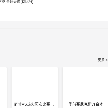
鄂竞技 全场录像[有比分]
更多 >
奇才VS热火历次比赛结果
季前赛尼克斯vs奇才