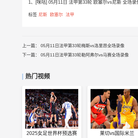
1、[咪咕] 05月11日 法甲第33轮 欧塞尔vs尼斯 全场录
标签
尼斯
欧塞尔
法甲
上一篇：
05月11日法甲第33轮梅斯vs洛里昂全场录像
下一篇：
05月11日法甲第33轮勒阿弗尔vs马赛全场录像
热门视频
2025女足世界杯预选赛
莱切vs国际米兰