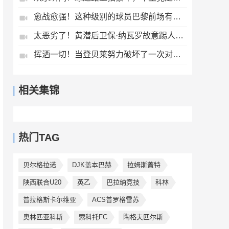
愈战愈强！这种级别的球员巴黎前场有四个！
太恶劣了！黄潜后卫保·纳瓦罗故意踢人遭直红罚下！双方爆发冲突
挥洒一切！当登贝莱努力破坏了一次对方的后场出球~
相关集锦
热门TAG
贝尔格拉诺
DJK盖本巴赫
拉姆斯蓋特
陕西联合U20
英乙
巴拉纳竞技
科林
普拉格斯卡尔维亚
ACS普罗格雷苏
奥林匹亚科斯
索科托FC
陶格夫匹尔斯