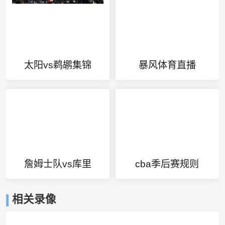
太阳vs鹈鹕集锦
暴风体育直播
詹姆士队vs库里
cba季后赛规则
相关录像