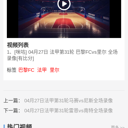
视频列表
1、[咪咕] 04月27日 法甲第31轮 巴黎FCvs里尔 全场
录像[有比分]
标签
巴黎FC
法甲
里尔
上一篇：
04月27日法甲第31轮马赛vs尼斯全场录像
下一篇：
04月27日法甲第31轮雷恩vs南特全场录像
热门视频
更多 >>