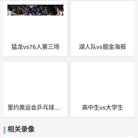
猛龙vs76人第三场
湖人队vs掘金海报
里约奥运会乒乓球直播
高中生vs大学生
相关录像