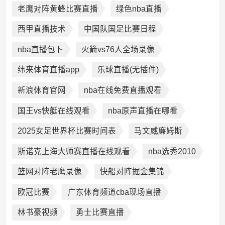
老鹰对阵黄蜂比赛直播
绿色nba直播
西甲直播技术
中国队国足比赛日程
nba直播包卜
火箭vs76人全场录像
纬来体育直播app
乐球直播(无插件)
新浪体育官网
nba在线免费直播观看
国王vs快艇在线观看
nba原声直播在哪看
2025女足世界杯比赛时间表
马文威廉姆斯
斯诺克上海大师赛直播在线观看
nba选秀2010
篮网对阵老鹰录像
快船对阵掘金集锦
欧冠比赛
广东体育频道cba现场直播
林书豪视频
勇士比赛直播