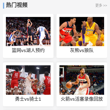
热门视频
更多 >>
篮网vs湖人预约
灰熊vs狼队
勇士vs骑士1
火箭vs活塞录像回放