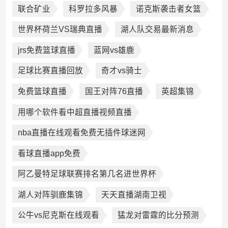
联合矿业
科罗拉多风暴
诺克斯袭击者女篮
世界杯荷兰VS瑞典直播
湖人队交易最新消息
jrs免费篮球直播
蓝网vs雄鹿
足球比赛直播回放
奇才vs骑士
免费篮球直播
国王对阵76直播
英超集锦
用哪个软件看中超直播视频直播
nba直播在线观看免费无插件球迷网
看球直播app免费
阿乙曼特足球联赛排名第几名进世界杯
湖人对阵驯鹿集锦
天天直播湖南卫视
公牛vs尼克斯在线观看
猛龙对雷霆的比分预测