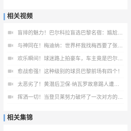
相关视频
盲排的魅力！巴尔科拉盲选巴黎名宿：尴尬的局面发生了~
与神同在！梅迪纳：世界杯我找梅西要了张照片，我得把它纹在身上
欢乐瞬间！球迷路上拍豪车，车主竟是巴尔科拉！
愈战愈强！这种级别的球员巴黎前场有四个！
太恶劣了！黄潜后卫保·纳瓦罗故意踢人遭直红罚下！双方爆发冲突
挥洒一切！当登贝莱努力破坏了一次对方的后场出球~
相关集锦