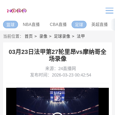
NBA直播
CBA直播
英超直播
篮球
足球
当前位置：
首页
录像
足球录像
法甲
03月23日法甲第27轮里昂vs摩纳哥全
场录像
来源：24直播网
发布时间：2026-03-23 00:42:54