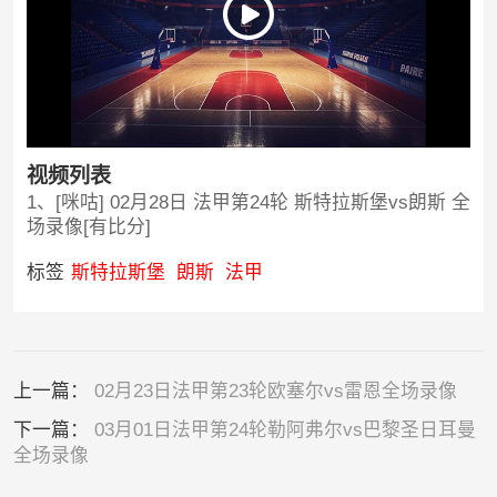
视频列表
1、[咪咕] 02月28日 法甲第24轮 斯特拉斯堡vs朗斯 全
场录像[有比分]
标签
斯特拉斯堡
朗斯
法甲
上一篇：
02月23日法甲第23轮欧塞尔vs雷恩全场录像
下一篇：
03月01日法甲第24轮勒阿弗尔vs巴黎圣日耳曼
全场录像