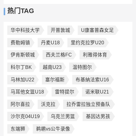
热门TAG
华中科技大学
开普敦城
U康塞普森女足
费勒姆镇
丹麦U18
里约克拉罗U20
伊肯斯顿城
西夫兰格FC
利雅得体育
科尔丁BK
越南U23
温特图尔
马林加U22
塞尔福斯
布基納法索U16
马耳他女篮U18
雷特提尔
诺米联U21
阿尔喜拉
沃克拉
拉乔雷拉独立预备队
沙尔克04U19
乌克兰男篮
基因达男孩
东端狮
鹈鹕vs公牛录像