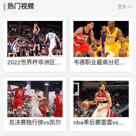
热门视频
更多 >>
2022世界杯非洲区预选赛分组
韦德职业最高分尼克斯vs热火
总决赛独行侠vs凯尔
nba季后赛雷霆vs开拓者cntv