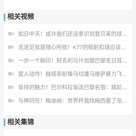
相关视频
如日中天！或许我们还没意识到登贝莱的球技早已写进历史！
无逆足就是随心所欲！K77的假射扣球应该是最好的一批人吧？
一步一个脚印！阿克利乌什加盟巴黎圣日耳曼官方短片！
废人动作！赫塔菲前锋乌切遭马维萨暴力飞铲！重伤赛季报销！
盲排的魅力！巴尔科拉盲选巴黎名宿：尴尬的局面发生了~
与神同在！梅迪纳：世界杯我找梅西要了张照片，我得把它纹在身上
相关集锦