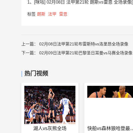
1、[咪咕] 02月08日 法甲第21轮 朗斯vs雷恩 全场录像
标签
朗斯
法甲
雷恩
上一篇：
02月08日法甲第21轮布雷斯特vs洛里昂全场录像
下一篇：
02月09日法甲第21轮巴黎圣日耳曼vs马赛全场录像
热门视频
湖人vs灰熊全场
快船vs森林狼哈