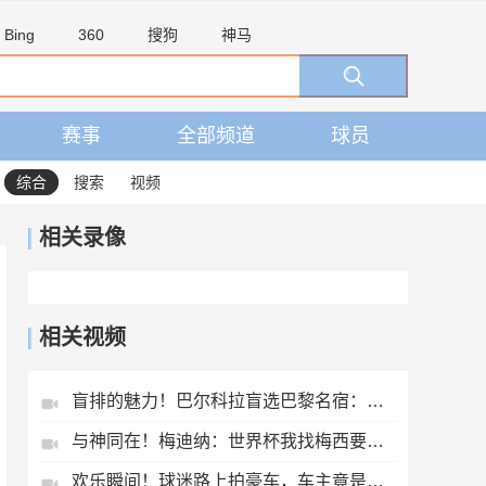
Bing
360
搜狗
神马
赛事
全部频道
球员
综合
搜索
视频
相关录像
相关视频
盲排的魅力！巴尔科拉盲选巴黎名宿：尴尬的局面发生了~
与神同在！梅迪纳：世界杯我找梅西要了张照片，我得把它纹在身上
欢乐瞬间！球迷路上拍豪车，车主竟是巴尔科拉！