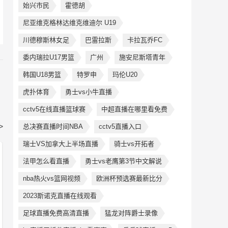
始兴市民
霍德胡
尼亚维克格林达维克维迪尔 U19
川德穆斯林女足
巴雷拉斯
卡拉瓦乔FC
委内瑞拉U17男篮
广州
施安尼斯塔青年
韩国U18男篮
特罗申
玛伦U20
虎扑体育
勇士vs小牛直播
cctv5在线直播篮球赛
中超直播在哪里看免费
>
总决赛直播时间NBA
cctv5直播入口
瑞士VS加拿大上半场直播
骑士vs开拓者
法甲怎么看直播
勇士vs老鹰第3节中文解说
nba热火vs篮网视频
欧洲杯预选赛最新比分
2023斯诺克直播在线观看
足球直播免费高清直播
猛龙对阵爵士录像