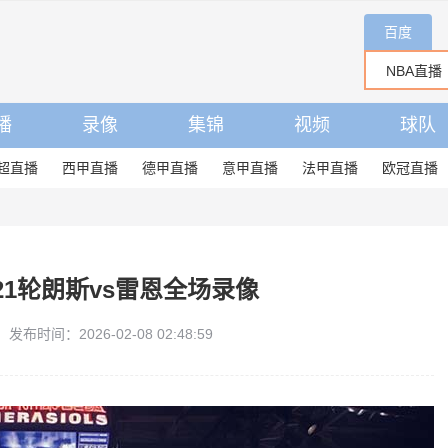
百度
播
录像
集锦
视频
球队
超直播
西甲直播
德甲直播
意甲直播
法甲直播
欧冠直播
21轮朗斯vs雷恩全场录像
发布时间：2026-02-08 02:48:59