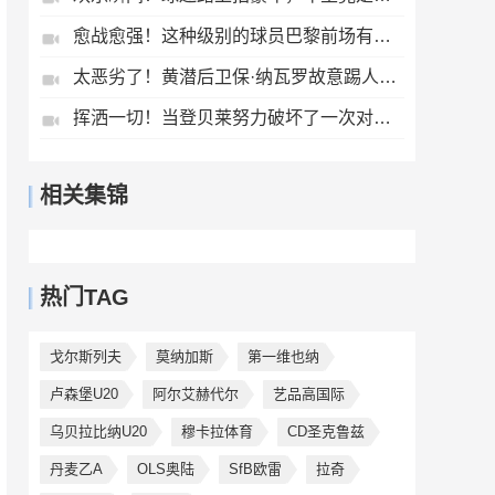
愈战愈强！这种级别的球员巴黎前场有四个！
太恶劣了！黄潜后卫保·纳瓦罗故意踢人遭直红罚下！双方爆发冲突
挥洒一切！当登贝莱努力破坏了一次对方的后场出球~
相关集锦
热门TAG
戈尔斯列夫
莫纳加斯
第一维也纳
卢森堡U20
阿尔艾赫代尔
艺品高国际
乌贝拉比纳U20
穆卡拉体育
CD圣克鲁兹
丹麦乙A
OLS奥陆
SfB欧雷
拉奇