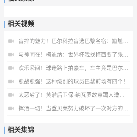
相关视频
盲排的魅力！巴尔科拉盲选巴黎名宿：尴尬的局面发生了~
与神同在！梅迪纳：世界杯我找梅西要了张照片，我得把它纹在身上
欢乐瞬间！球迷路上拍豪车，车主竟是巴尔科拉！
愈战愈强！这种级别的球员巴黎前场有四个！
太恶劣了！黄潜后卫保·纳瓦罗故意踢人遭直红罚下！双方爆发冲突
挥洒一切！当登贝莱努力破坏了一次对方的后场出球~
相关集锦