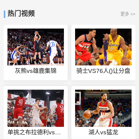
热门视频
更多 >>
灰熊vs雄鹿集锦
骑士VS76人()让分盘
单挑之布拉德利vs梅奥
湖人vs猛龙