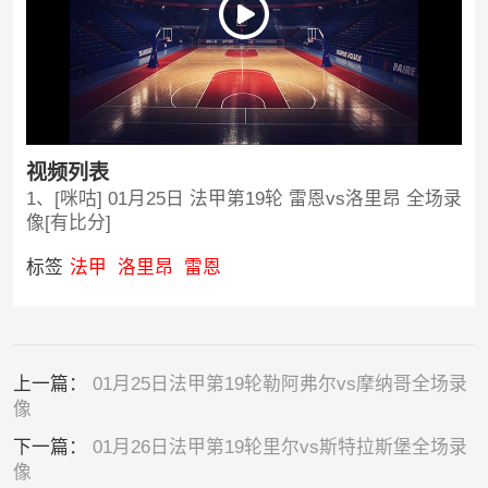
视频列表
1、[咪咕] 01月25日 法甲第19轮 雷恩vs洛里昂 全场录
像[有比分]
标签
法甲
洛里昂
雷恩
上一篇：
01月25日法甲第19轮勒阿弗尔vs摩纳哥全场录
像
下一篇：
01月26日法甲第19轮里尔vs斯特拉斯堡全场录
像