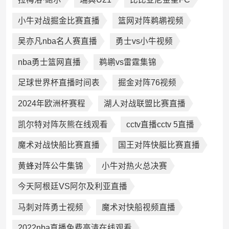
小牛对战掘金比赛直播
篮网对阵鹈鹕视频
吴亦凡nba名人赛直播
勇士vs小牛视频
nba勇士篮网直播
鹈鹕vs雷霆集锦
足球世界杯直播时间表
掘金对阵76视频
2024年欧洲杯赛程
湖人对战联盟比赛直播
凯尔特对阵灰熊在线观看
cctv直播cctv 5直播
魔术对战快船比赛直播
国王对阵快艇比赛直播
黄蜂对阵公牛集锦
小牛对热火总决赛
今天阿根廷VS阿尔及利亚直播
马刺对阵勇士视频
魔术对快船视频直播
2022nba直播免费高清在线观看