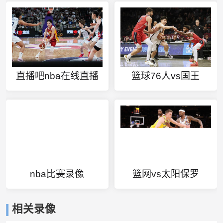
直播吧nba在线直播
篮球76人vs国王
nba比赛录像
篮网vs太阳保罗
相关录像