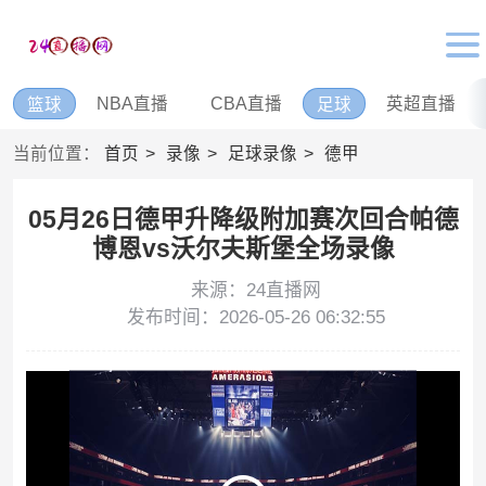
NBA直播
CBA直播
英超直播
篮球
足球
当前位置：
首页
录像
足球录像
德甲
05月26日德甲升降级附加赛次回合帕德
博恩vs沃尔夫斯堡全场录像
来源：24直播网
发布时间：2026-05-26 06:32:55