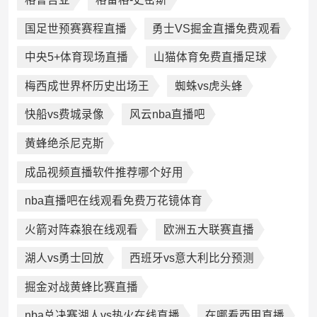
国足世预赛赛程直播
勇士VS掘金直播免费观看
中央5+体育现场直播
山猫体育免费直播足球
梅西成世界杯历史出场王
蜘蛛vs虎头蜂
快船vs费城录像
风云nba直播吧
黄蜂绝杀尼克斯
成品视频直播软件推荐哪个好用
nba直播吧在线观看免费万花镜体育
火箭对阵森狼在线观看
欧洲五大联赛直播
湖人vs勇士回放
西班牙vs意大利比分预测
掘金对战黄蜂比赛直播
nba总决赛湖人vs热火在线直播
在哪看西甲直播