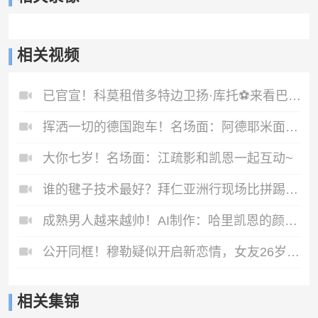
相关视频
已官宣！科莫租借多特边卫扬·库托⚽️来看巴西边卫的赛场风采吧
挥洒一切的德国跑车！名场面：阿德耶米面对大巴黎的防守态度！
大你七岁！名场面：江疏影和凯恩一起互动~
谁的毽子技术最好？拜仁亚洲行现场比拼踢毽子！
成熟男人越来越帅！AI制作：哈里凯恩的颜值变化~
公开同框！穆勒疑似开启新恋情，女友26岁从事金融行业
相关集锦