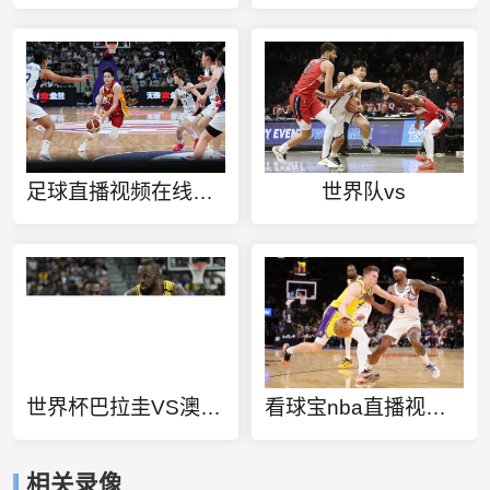
足球直播视频在线观看
世界队vs
世界杯巴拉圭VS澳大利亚直播在线观看
看球宝nba直播视频在线直播
相关录像