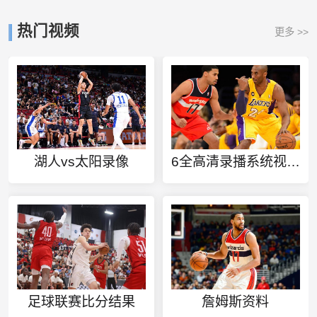
热门视频
更多 >>
湖人vs太阳录像
6全高清录播系统视频直播
足球联赛比分结果
詹姆斯资料