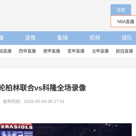
百度
播
录像
集锦
视频
球队
超直播
西甲直播
德甲直播
意甲直播
法甲直播
欧冠直播
2轮柏林联合vs科隆全场录像
发布时间：2026-05-03 00:27:01