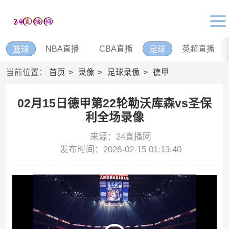
NBA直播
CBA直播
英超直播
篮球
足球
当前位置：
首页
录像
足球录像
德甲
02月15日德甲第22轮勒沃库森vs圣保
利全场录像
来源：24直播网
发布时间：2026-02-15 01:13:40