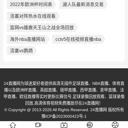
2022年欧洲杯时间表
湖人队最新消息交易
活塞对阵热水在线观看
篮网vs雄鹿天王山之战全场回放
海外nba直播网站
cctv5在线视频直播nba
活塞vs鹦鹉
24直播网为球迷爱好者提供高清无插件足球直播、NBA直播、体育直
播以及欧洲杯直播、英超直播、德甲直播、西甲直播、意甲直播、法
甲直播、欧冠直播等实时更新比赛信号,足球录像回放观看、篮球录像
回放,高清体育视频免费播放尽在24直播网！
© Copyright @ 2013-2026 All Rights Reserved. 24直播网 版权所有
豫ICP备2023000423号-1