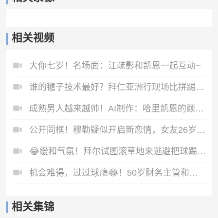
相关视频
大你七岁！名场面：江疏影和凯恩一起互动~
谁的毽子技术最好？拜仁亚洲行现场比拼踢毽子！
成熟男人越来越帅！AI制作：哈里凯恩的颜值变化~
公开同框！穆勒疑似开启新恋情，女友26岁从事金融行业
😂缓和气氛！拜尔试图滚草地来逃避把球踢飞的事实！
机会难得，过过球瘾😂！50岁财务主管和拜仁踢友谊赛
相关集锦