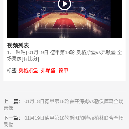
视频列表
1、[咪咕] 01月19日 德甲第18轮 奥格斯堡vs弗赖堡 全
场录像[有比分]
标签
奥格斯堡
弗赖堡
德甲
上一篇：
01月18日德甲第18轮霍芬海姆vs勒沃库森全场
录像
下一篇：
01月19日德甲第18轮斯图加特vs柏林联合全场
录像