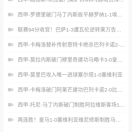
西甲-罗德里破门马丁内斯扳平赫罗纳1-1埃尔切惨遭降级
联赛94分收官！巴萨1-3遭瓦伦逆转莱万告别战破门费兰献助攻
西甲-卡梅洛替补传射恩特卡绝杀巴列卡诺2-1逆转阿拉维斯
西甲-莫拉内斯破门穆里奇建功马略卡3-0皇家奥维耶多仍遭降级
西甲-莫里巴攻入唯一进球塞尔塔1-0塞维利亚
西甲-卡梅洛破门阿莱芒建功巴列卡诺2-0比利亚雷亚尔
西甲-托尼·马丁内斯破门制胜阿拉维斯客场1-0皇家奥维耶多
两连胜！皇马1-0塞维利亚维尼修斯制胜马斯坦托诺中柱姆总失良机