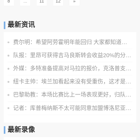
8
...
11
12
»
最新资讯
费尔明：希望阿劳霍明年能回归 大家都知道罗德里是非凡的球员
队报：里昂可获得吉马良斯转会收益20%的分成，大约为750万欧元
外媒：多特准备提高对马拉的报价，克洛普支持这桩转会
纽卡主帅：埃兰加看起来没有受重伤，这才是今晚最重要的
巴黎助教：本场比赛比上一场表现更好，归队国脚可参加欧洲超级杯
记者：库普梅纳斯不太可能同意加盟博洛尼亚，此前已拒绝土超球队
最新录像