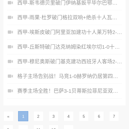
西甲-斯韦德贝里破门伊纳基扳平毕尔巴鄂竞技1-1塞尔塔
西甲-雨果·杜罗破门格拉双响+绝杀十人瓦伦西亚4-3皇家社会
西甲-埃斯皮破门阿里亚加建功十人莱万特2-0十人马略卡
西甲-丘斯特破门达克纳姆染红埃尔切1-0十人赫塔费
西甲-穆尼奥斯破门基克建功西班牙人客场2-1奥萨苏纳
格子主场告别战！马竞1-0赫罗纳仍居第四格子助攻卢克曼制胜球
赛季主场全胜！巴萨3-1贝蒂斯拉菲尼亚双响坎塞洛破门伊斯科点射
«
1
2
3
4
5
6
7