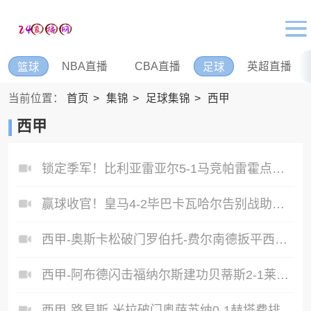
NBA直播
CBA直播
英超直播
篮球
足球
当前位置：
首页
集锦
足球集锦
西甲
西甲
锁定季军！比利亚雷亚尔5-1马竞帕雷霍点射佩雷斯两射一传
赢球收官！皇马4-2毕巴卡瓦哈尔告别战助攻姆巴佩贝林厄姆破门
西甲-奥斯卡松破门罗伯托-费尔南德扳平西班牙人1-1皇家社会
西甲-阿布德闪击福纳尔斯建功贝蒂斯2-1莱万特
西甲-路易斯-米拉破门奥萨苏纳0-1赫塔费排第17惊险保级