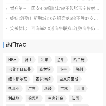
暂升第三！国安4-0新鹏城7轮不败张玉宁传射达万双响法比奥破门
终结2连败！新鹏城2-0送铜梁龙5轮不胜37岁姜至鹏破门韦斯利建功
笑傲德比！西海岸2-0送海牛联赛4连败海牛仍垫底西海岸升至第二
热门TAG
NBA
骑士
足球
意甲
哈兰德
巴黎圣日耳曼
森林狼
小牛
热刺
纽卡斯尔联
霍芬海姆
皇家贝蒂斯
热那亚
广东
新疆
吉林
四川
利兹联
伯恩利
皇家社会
法国