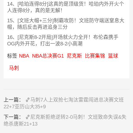
14、[哈珀连得8分]这真的是顶级货！哈珀内外开火个
人连得8分，真的是无解！
15、[文班大帽+三分]制霸攻防！文班防守端送窒息大
帽，随后反击再进追身三分
16、[尼克斯8-2开局]开场就火力全开！布伦森携手
OG内外开花，打出一波8-2小高潮
标签
NBA
NBA总决赛G1
尼克斯
比赛集锦
篮球
马刺
上一篇：
🏀马刺7人上双抢七淘汰雷霆闯进总决赛文班
22+7亚历山大35+9
下一篇：
🏀尼克斯拒绝逆转2-0马刺！文班致命失误&失
绝杀唐斯21+13