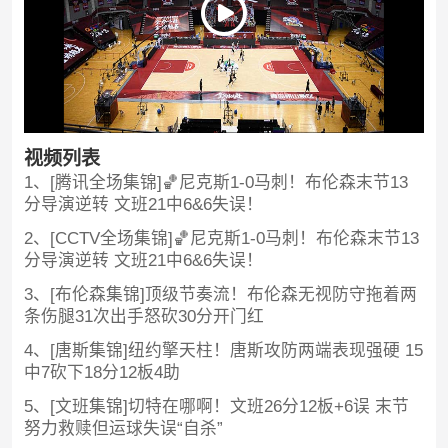
视频列表
1、[腾讯全场集锦]🏀尼克斯1-0马刺！布伦森末节13
分导演逆转 文班21中6&6失误！
2、[CCTV全场集锦]🏀尼克斯1-0马刺！布伦森末节13
分导演逆转 文班21中6&6失误！
3、[布伦森集锦]顶级节奏流！布伦森无视防守拖着两
条伤腿31次出手怒砍30分开门红
4、[唐斯集锦]纽约擎天柱！唐斯攻防两端表现强硬 15
中7砍下18分12板4助
5、[文班集锦]切特在哪啊！文班26分12板+6误 末节
努力救赎但运球失误“自杀”