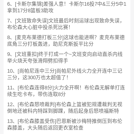
6、[卡斯尔集锦]差强人意！卡斯尔16投7中&三分5中1
拿到17分8篮板3助攻
7、[文班致命失误]文班最后时刻运球出现致命失误，
布伦森大心脏中投杀死比赛！
8、[麦克布莱德打板三分]这球也能进啊？麦克布莱德
底角三分打板轰进，助尼克斯扳平比分
9、[文班重扣]终于打成一个~文班变向启动直杀内线
举火烧天夸张滑翔劈扣得手
10、[尚帕尼连中三分]尚帕尼外线火力全开连中三记
三分，这300万也太超值了！
11、[布伦森连得8分]火力全开啊！布伦森无解单打连
续生吃卡布，带伤连取8分
12、[布伦森怒喷裁判]布伦森上篮被犯规遭裁判无视
倒地还被科内特踩到脚踝，随后起身后怒喷福斯特
13、[布伦森膝盖受伤]巴恩斯被沙梅特推倒压到布伦
森膝盖，大头随后返回更衣室检查