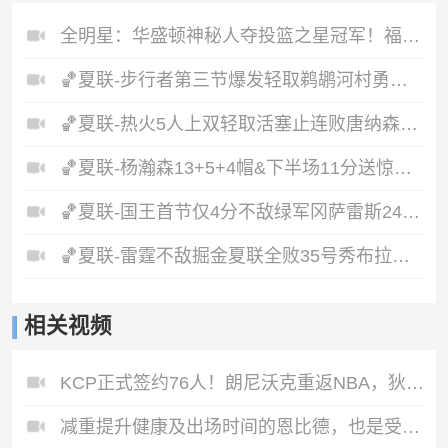
全明星：华盛顿神秘人夺投篮之星冠军！福德夺得三分大赛冠军！
🏀夏联-步行者第三节爆发轻取鹈鹕河村勇辉5+5+12斯劳森22分
🏀夏联-热火5人上双轻取活塞止连败唐纳森20+8+10奥科里27分
🏀夏联-杨瀚森13+5+4帽&下半场11分送惊艳妙传开拓者力克掘金
🏀夏联-国王首节仅4分不敌绿军冈萨雷斯24+10+5塞纳克10+12
🏀夏联-雷霆不敌掘金夏联全败35号秀布拉齐尔32+6马拉14+7+6
相关视频
KCP正式签约76人！朗尼沃克重返NBA，狄龙超值续约！
减重提升健康及出场时间的恩比德，也是受到老詹转发认可...