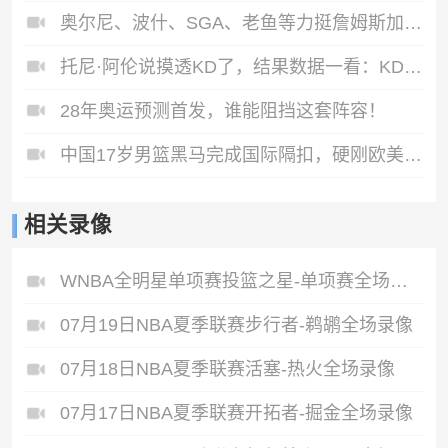
奥尔尼、波什、SGA、老鱼等力挺詹姆斯加盟76人...
托尼·阿伦说摸透KD了，结果数据一看：KD对位他场均26.4分😂
28年奥运预测首发，谁能阻挡这套阵容！
中国17岁男篮黑马完成国际隔扣，硬刚欧美球员犀利上篮。
相关录像
WNBA全明星单项赛投篮之星-单项赛全场录像
07月19日NBA夏季联赛步行者-鹈鹕全场录像
07月18日NBA夏季联赛活塞-热火全场录像
07月17日NBA夏季联赛开拓者-掘金全场录像