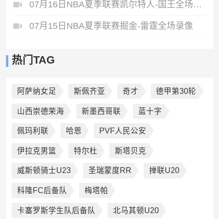
07月16日NBA夏季联赛凯尔特人-国王全场录像
07月15日NBA夏季联赛掘金-雷霆全场录像
热门TAG
阿萨纳女足
斯佩齐亚
奇才
德甲第30轮
山西崇德荣海
新墨西哥联
蓝十字
佩玛利联
哈恩
PVF人民公安
伊拉克男篮
特尔杜
斯塔贝克
威斯顿骑士U23
圣瑞蒙度RR
掸联U20
科隆FC后备队
梅塔帕
卡塞罗斯学生队后备队
北马其顿U20