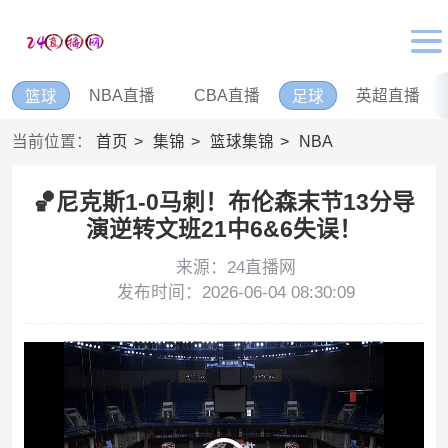
NBA直播
CBA直播
英超直播
篮球
足球
当前位置：
首页
集锦
篮球集锦
NBA
🏀尼克斯1-0马刺！布伦森末节13分导
演逆转文班21中6&6失误！
来源：24直播网
发布时间：2026-06-04 08:30:09