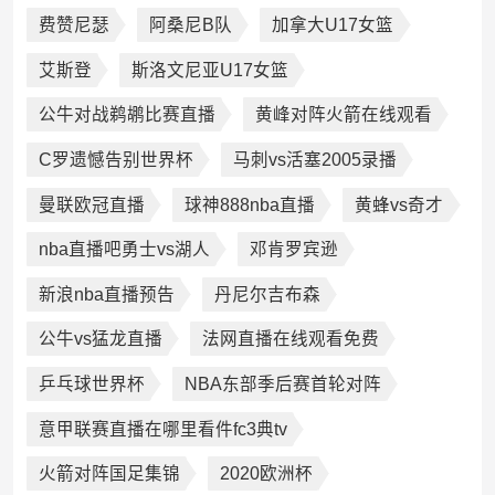
费赞尼瑟
阿桑尼B队
加拿大U17女篮
艾斯登
斯洛文尼亚U17女篮
公牛对战鹈鹕比赛直播
黄峰对阵火箭在线观看
C罗遗憾告别世界杯
马刺vs活塞2005录播
曼联欧冠直播
球神888nba直播
黄蜂vs奇才
nba直播吧勇士vs湖人
邓肯罗宾逊
新浪nba直播预告
丹尼尔吉布森
公牛vs猛龙直播
法网直播在线观看免费
乒乓球世界杯
NBA东部季后赛首轮对阵
意甲联赛直播在哪里看件fc3典tv
火箭对阵国足集锦
2020欧洲杯