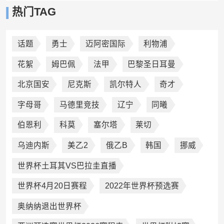
热门TAG
话题
勇士
迈阿密国际
利物浦
花絮
姆巴佩
法甲
巴黎圣日耳曼
北京国安
尼克斯
凯尔特人
奇才
字母哥
马德里竞技
辽宁
同曦
伯恩利
科莫
塞尔塔
莱切
乌迪内斯
美乙2
俄乙B
韩国
挪威
世界杯土耳其VS巴拉圭直播
世界杯4月20日赛程
2022年世界杯预选赛
奥纳纳退出世界杯