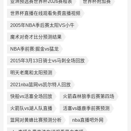
亚洲预选赛世界杯2026赛程表
世界杯附加赛
世界杯直播在线观看免费直播视频
2005年NBA季后赛太阳VS小牛
魔术对奇才比分预测结果
NBA季前赛:掘金vs猛龙
2015年3月13日骑士vs马刺全场回放
明天老鹰和太阳预测
2021nba篮网vs凯尔特人回放
快船vs活塞全场回放
火箭森林狼季后赛第四场
火箭队vs湖人队直播
活塞vs雄鹿季前赛预测
篮网对黄蜂比赛预测分析
nba直播吧外网