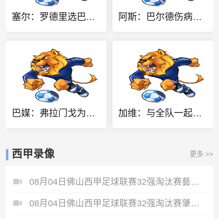
塞尔：罗德里选巴萨影响力太大，皇马所有的焦点都被他的决定抢走
阿斯：巴尔德伤病正日渐好转，弗里克希望他本周末能上场
巴媒：弗拉门戈为阿尔马达开出队内顶薪，但河床在争夺战中胜出
加维：与全队一起好好恢复状态，准备好为这个赛季全力以赴
西甲录像
更多 >>
08月04日佛山西甲足球联赛32强淘汰赛藝品高國際VS湛江狂狼·粵辉能源全场录像
08月04日佛山西甲足球联赛32强淘汰赛肇庆恒骏成VS三七互娱全场录像