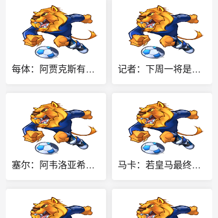
每体：阿贾克斯有意马略卡前锋比尔希利，巴萨拥有该球员回购权
记者：下周一将是关于小蜘蛛未来走向关键一天，他将与西蒙尼会面
塞尔：阿韦洛亚希望引进皮塔奇，若报价满意皇马不排除放人的可能
马卡：若皇马最终未能签下罗德里，弗洛伦蒂诺必须向外界解释